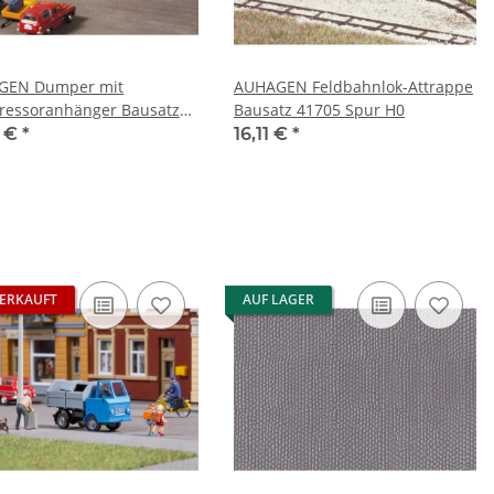
GEN Dumper mit
AUHAGEN Feldbahnlok-Attrappe
essoranhänger Bausatz
Bausatz 41705 Spur H0
 Spur H0
1 €
*
16,11 €
*
ERKAUFT
AUF LAGER