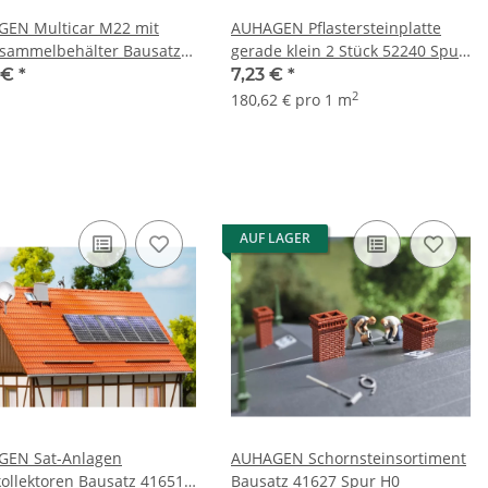
EN Multicar M22 mit
AUHAGEN Pflastersteinplatte
lsammelbehälter Bausatz
gerade klein 2 Stück 52240 Spur
 Spur H0
H0 TT
1 €
*
7,23 €
*
2
180,62 € pro 1 m
AUF LAGER
EN Sat-Anlagen
AUHAGEN Schornsteinsortiment
kollektoren Bausatz 41651
Bausatz 41627 Spur H0