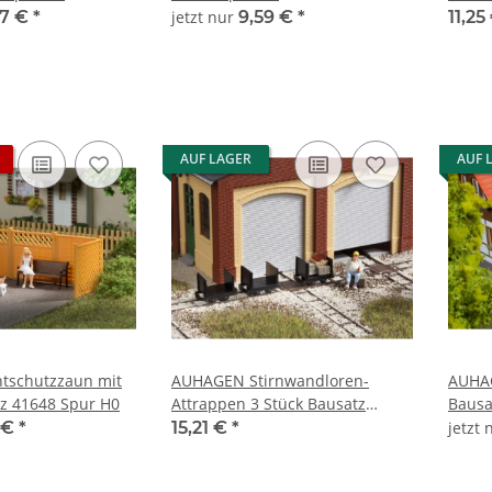
Spur 
07 €
*
jetzt nur
9,59 €
*
11,25
AUF LAGER
AUF 
tschutzzaun mit
AUHAGEN Stirnwandloren-
AUHAG
z 41648 Spur H0
Attrappen 3 Stück Bausatz
Bausa
41704 Spur H0
 €
*
15,21 €
*
jetzt