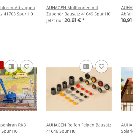
hloren-Attrappen
AUHAGEN Mülltonnen mit
AUHAG
tz 41703 Spur H0
Zubehör Bausatz 41649 Spur H0
Abfal
41645
jetzt nur
20,81 €
*
18,9
penkran RK3
AUHAGEN Reifen Felgen Bausatz
AUHAG
 Spur H0
41646 Spur H0
Solar