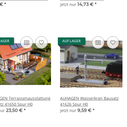
H0
 €
*
jetzt nur
14,73 €
*
LAGER
AUF LAGER
EN Terrassenausstattung
AUHAGEN Wasserkran Bausatz
tz 41650 Spur H0
41626 Spur H0
 nur
23,50 €
*
jetzt nur
9,59 €
*