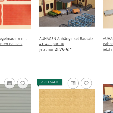
egelmauern mit
AUHAGEN Anhängerset Bausatz
AUHA
anten Bausatz
41642 Spur H0
Bahns
0
41610
jetzt nur
21,76 €
*
jetzt
AUF LAGER