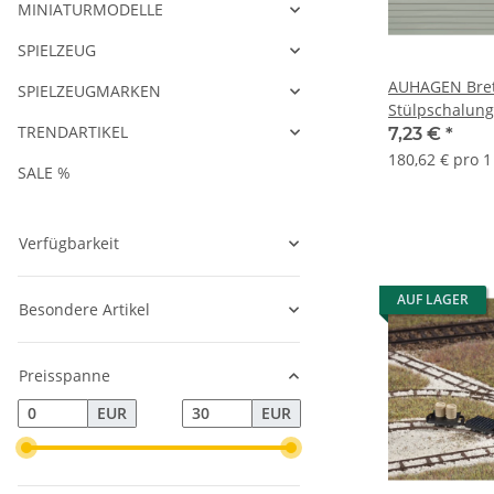
MINIATURMODELLE
SPIELZEUG
AUHAGEN Bre
SPIELZEUGMARKEN
Stülpschalung
TRENDARTIKEL
Spur H0 TT
7,23 €
*
180,62 € pro 
SALE %
Verfügbarkeit
AUF LAGER
Besondere Artikel
Preisspanne
EUR
EUR