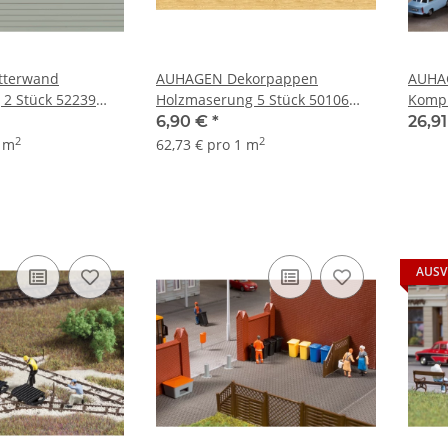
tterwand
AUHAGEN Dekorpappen
AUHA
 2 Stück 52239
Holzmaserung 5 Stück 50106
Kompr
Spur H0 und TT
41641
6,90 €
*
26,9
2
2
1 m
62,73 € pro 1 m
AUSV