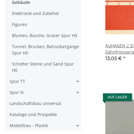
Gebäude
Elektronik und Zubehör
Figuren
Blumen, Büsche, Gräser Spur H0
AUHAGEN 2 Zi
Tunnel, Brücken, Bahnübergänge
Zahnfriesvari
Spur H0
41205 Spur H
13,05 €
*
Schotter Steine und Sand Spur
H0
Spur TT
Spur N
AUF LAGER
Landschaftsbau universal
Kataloge und Prospekte
Modellbau - Plastik