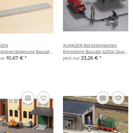
GEN
AUHAGEN Bordsteinkanten
teigverlängerung Bausatz
Rinnsteine Bausatz 42656 Spur
 Spur H0
H0 TT
 nur
10,67 €
*
jetzt nur
23,26 €
*