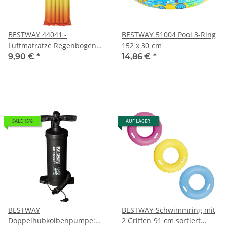
BESTWAY 44041 -
BESTWAY 51004 Pool 3-Ring
Luftmatratze Regenbogen
152 x 30 cm
183x69 cm - sortiert
9,90 €
*
14,86 €
*
SALE 15%
AUF LAGER
BESTWAY
BESTWAY Schwimmring mit
Doppelhubkolbenpumpe:
2 Griffen 91 cm sortiert