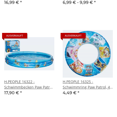
Air-Hammer 48 cm 62030
36084
16,99 €
*
6,99 € -
9,99 €
*
AUSVERKAUFT
AUSVERKAUFT
H.PEOPLE 16322 -
H.PEOPLE 16325 -
Schwimmbecken Paw Patrol
Schwimmring Paw Patrol, 45
- 150 cm
cm
17,90 €
*
4,49 €
*