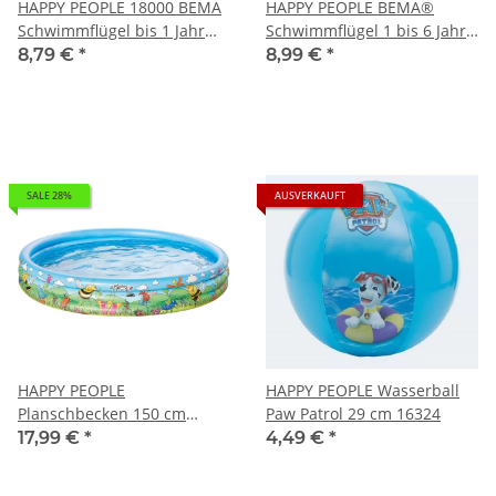
HAPPY PEOPLE 18000 BEMA
HAPPY PEOPLE BEMA®
Schwimmflügel bis 1 Jahr
Schwimmflügel 1 bis 6 Jahre
max 11 kg
max. 30 kg 18001
8,79 €
*
8,99 €
*
SALE 28%
AUSVERKAUFT
HAPPY PEOPLE
HAPPY PEOPLE Wasserball
Planschbecken 150 cm
Paw Patrol 29 cm 16324
Flowers + Friends 77737
17,99 €
*
4,49 €
*