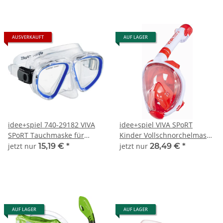
AUSVERKAUFT
AUF LAGER
idee+spiel 740-29182 VIVA
idee+spiel VIVA SPoRT
SPoRT Tauchmaske für
Kinder Vollschnorchelmaske
Erwachsene, farblich
farblich sortiert 740-20999
jetzt nur
15,19 €
*
jetzt nur
28,49 €
*
sortiert
AUF LAGER
AUF LAGER