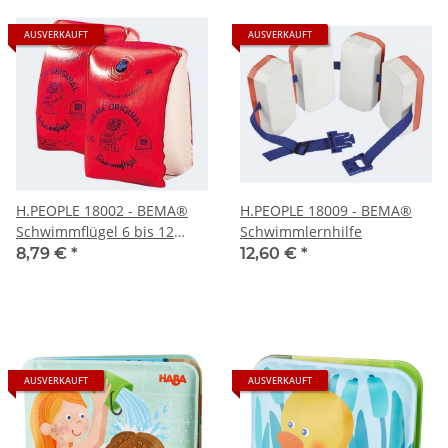
AUSVERKAUFT
AUSVERKAUFT
H.PEOPLE 18002 - BEMA®
H.PEOPLE 18009 - BEMA®
Schwimmflügel 6 bis 12
Schwimmlernhilfe
Jahre, max. - 60 kg
8,79 €
*
12,60 €
*
AUSVERKAUFT
AUSVERKAUFT