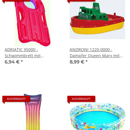
ADRIATIC 95000 -
ANDRONI 1220-0000 -
Schwimmbrett mit
Dampfer Queen Mary mit
Sichtfenster
Hupe 39 cm
6,94 €
*
8,99 €
*
AUSVERKAUFT
AUSVERKAUFT