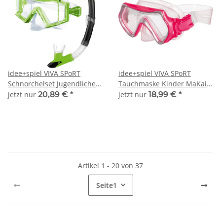
idee+spiel VIVA SPoRT
idee+spiel VIVA SPoRT
Schnorchelset Jugendliche
Tauchmaske Kinder MaKai
OhAna 740-21023
farblich sortiert 740-21058
jetzt nur
20,89 €
*
jetzt nur
18,99 €
*
Artikel 1 - 20 von 37
Seite
1