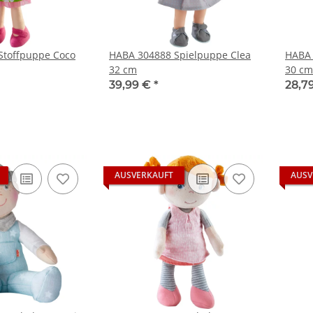
Stoffpuppe Coco
HABA 304888 Spielpuppe Clea
HABA 
32 cm
30 cm
39,99 €
*
28,7
AUSVERKAUFT
AUSV