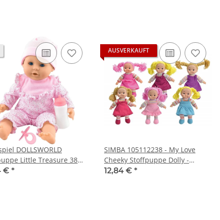
AUSVERKAUFT
spiel DOLLSWORLD
SIMBA 105112238 - My Love
uppe Little Treasure 38
Cheeky Stoffpuppe Dolly -
9-60316
sortiert
4 €
*
12,84 €
*