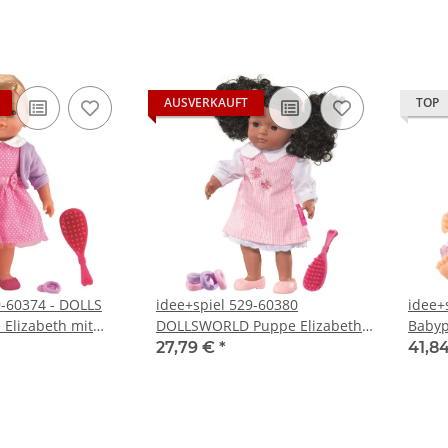
AUSVERKAUFT
TOP
9-60374 - DOLLS
idee+spiel 529-60380
idee+
Elizabeth mit
DOLLSWORLD Puppe Elizabeth
Babyp
erdeschwanz 36 cm
mit schwarzen Haaren 36 cm
cm 52
27,79 €
*
41,8