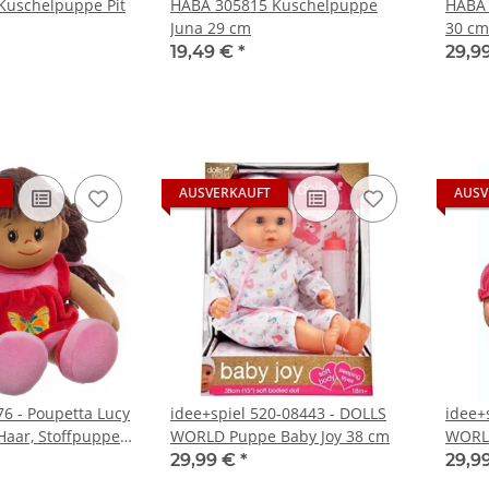
Kuschelpuppe Pit
HABA 305815 Kuschelpuppe
HABA 
Juna 29 cm
30 cm
19,49 €
*
29,9
AUSVERKAUFT
AUSV
6 - Poupetta Lucy
idee+spiel 520-08443 - DOLLS
idee+
aar, Stoffpuppe -
WORLD Puppe Baby Joy 38 cm
WORL
cm
29,99 €
*
29,9