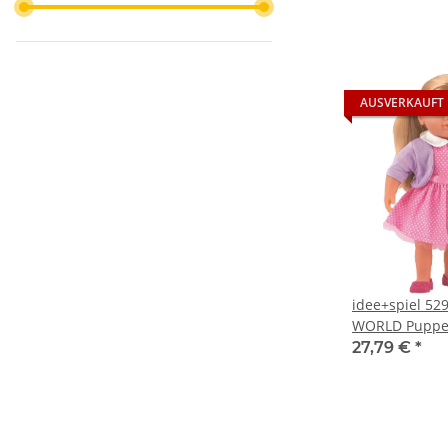
AUSVERKAUFT
idee+spiel 52
WORLD Puppe 
seitlichem Pf
27,79 €
*