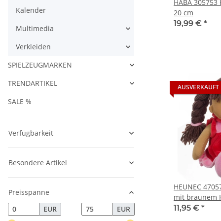
HABA 305753 
Kalender
20 cm
19,99 €
*
Multimedia
Verkleiden
SPIELZEUGMARKEN
TRENDARTIKEL
AUSVERKAUFT
SALE %
Verfügbarkeit
Besondere Artikel
HEUNEC 47057
Preisspanne
mit braunem H
30 cm
11,95 €
*
EUR
EUR