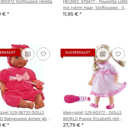
305972 Stoffpuppe Hedda
HEUNEC 470477 - Poupetta Lotte
mit rotem Haar, Stoffpuppe - 30
cm
9 €
*
11,95 €
*
ERKAUFT
AUSVERKAUFT
spiel 520-08733 DOLLS
idee+spiel 529-60372 - DOLLS
D Babypuppe Aimee 46
WORLD Puppe Elizabeth mit
geflochtenen Zöpfen 36 cm
9 €
*
27,79 €
*