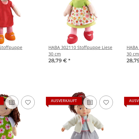
Stoffpuppe
HABA 302110 Stoffpuppe Liese
HABA 
30 cm
30 cm
28,79 €
*
28,7
AUSVERKAUFT
AUSV