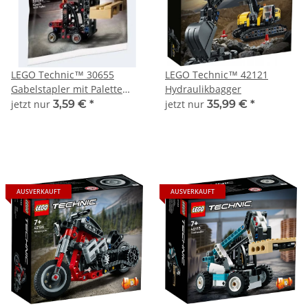
LEGO Technic™ 30655
LEGO Technic™ 42121
Gabelstapler mit Palette
Hydraulikbagger
Polybag
jetzt nur
3,59 €
*
jetzt nur
35,99 €
*
AUSVERKAUFT
AUSVERKAUFT