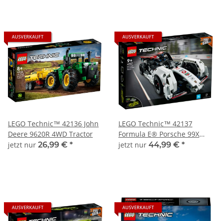
AUSVERKAUFT
AUSVERKAUFT
LEGO Technic™ 42136 John
LEGO Technic™ 42137
Deere 9620R 4WD Tractor
Formula E® Porsche 99X
Electric
jetzt nur
26,99 €
*
jetzt nur
44,99 €
*
AUSVERKAUFT
AUSVERKAUFT