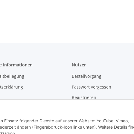
e Informationen
Nutzer
eitbeilegung
Bestellvorgang
tzerklärung
Passwort vergessen
Registrieren
Vergleichsliste
m
Warenkorb
den Einsatz folgender Dienste auf unserer Website: YouTube, Vimeo,
erzeit ändern (Fingerabdruck-Icon links unten). Weitere Details fi
setzhinweise
Wunschliste
rklärung
.