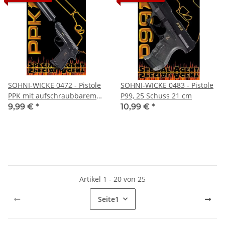
SOHNI-WICKE 0472 - Pistole
SOHNI-WICKE 0483 - Pistole
PPK mit aufschraubbarem
P99, 25 Schuss 21 cm
Schalldämpfer 25 Schuss 18
9,99 €
*
10,99 €
*
cm
Artikel 1 - 20 von 25
Seite
1