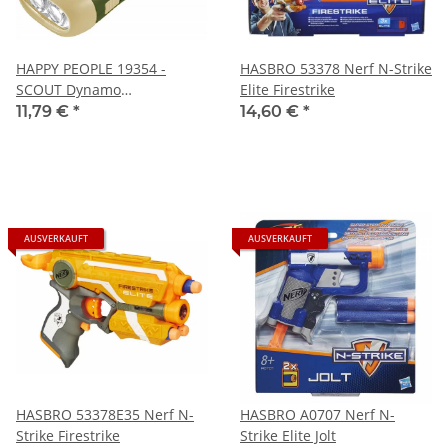
HAPPY PEOPLE 19354 -
HASBRO 53378 Nerf N-Strike
SCOUT Dynamo
Elite Firestrike
Taschenlampe
11,79 €
*
14,60 €
*
AUSVERKAUFT
AUSVERKAUFT
HASBRO 53378E35 Nerf N-
HASBRO A0707 Nerf N-
Strike Firestrike
Strike Elite Jolt