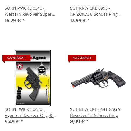
SOHNI-WICKE 0348 -
SOHNI-WICKE 0395 -
Western Revolver Super
ARIZONA, 8-Schuss Ring
Cowboy, 12 Schuss Ring
Gewehr
16,29 €
*
13,99 €
*
AUSVERKAUFT
AUSVERKAUFT
SOHNI-WICKE 0430 -
SOHNI-WICKE 0441 GSG 9
Agenten Revolver Olly, 8-
Revolver 12-Schuss Ring
Schuss Ring
5,49 €
*
8,99 €
*