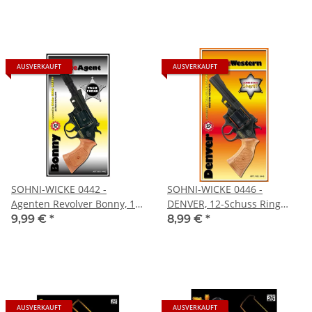
AUSVERKAUFT
AUSVERKAUFT
SOHNI-WICKE 0442 -
SOHNI-WICKE 0446 -
Agenten Revolver Bonny, 12-
DENVER, 12-Schuss Ring
Schuss Ring
Agent Western Revolver
9,99 €
*
8,99 €
*
AUSVERKAUFT
AUSVERKAUFT