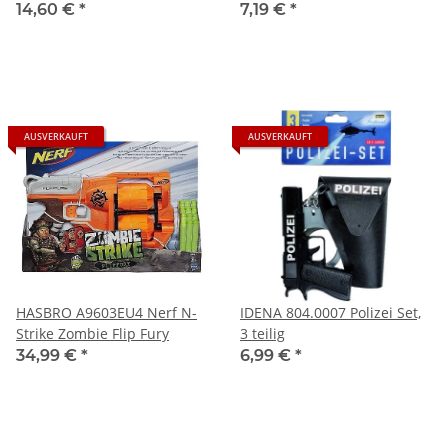
14,60 €
*
7,19 €
*
AUSVERKAUFT
AUSVERKAUFT
HASBRO A9603EU4 Nerf N-
IDENA 804.0007 Polizei Set,
Strike Zombie Flip Fury
3 teilig
34,99 €
*
6,99 €
*