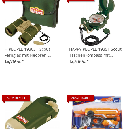
H.PEOPLE 19303 - Scout
HAPPY PEOPLE 19351 Scout
Fernglas mit Neopren-
Taschenkompass mit
Gürteltasche
Beleuchtung
15,79 €
*
12,49 €
*
AUSVERKAUFT
AUSVERKAUFT