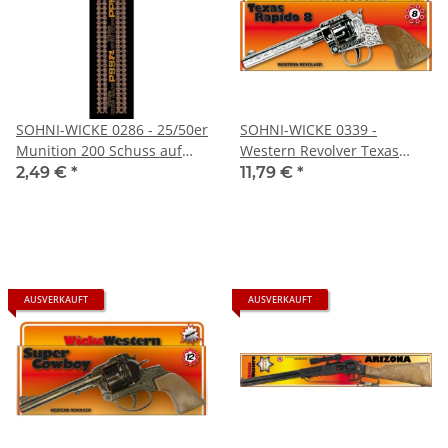
SOHNI-WICKE 0286 - 25/50er
SOHNI-WICKE 0339 -
Munition 200 Schuss auf
Western Revolver Texas
Blister
Rapido, 8-Schuss Ring
2,49 €
*
11,79 €
*
AUSVERKAUFT
AUSVERKAUFT