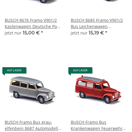
BUSCH 8676 Framo V901/2
BUSCH 8685 Framo V901/2
Kastenwagen Deutsche Post
Bus Leichenwagen
Automodell 1:120
Automodell 1:120
jetzt nur
15,00 €
*
jetzt nur
15,19 €
*
AUF LAGER
AUF LAGER
BUSCH Framo Bus grau-
BUSCH Framo Bus
elfenbein 8687 Automodell
Krankenwagen Feuerwehr