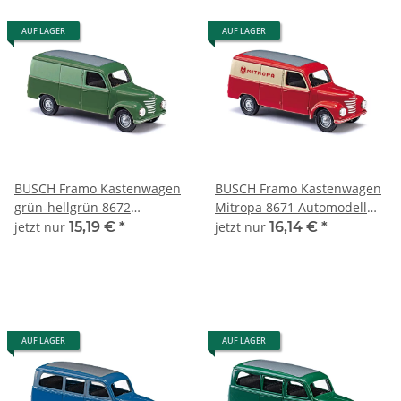
AUF LAGER
AUF LAGER
BUSCH Framo Kastenwagen
BUSCH Framo Kastenwagen
grün-hellgrün 8672
Mitropa 8671 Automodell
Automodell 1:120
1:120
jetzt nur
15,19 €
*
jetzt nur
16,14 €
*
AUF LAGER
AUF LAGER