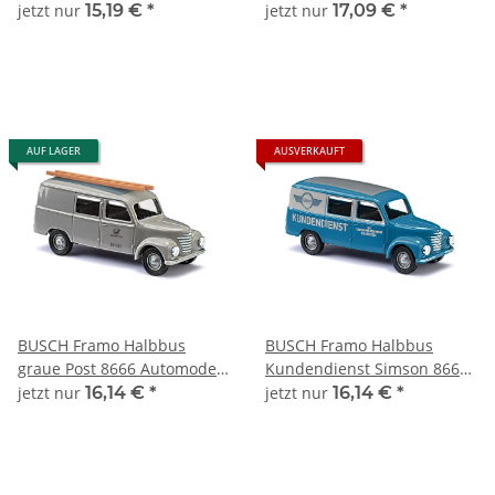
1:120
8686 Automodell 1:120
jetzt nur
15,19 €
*
jetzt nur
17,09 €
*
AUF LAGER
AUSVERKAUFT
BUSCH Framo Halbbus
BUSCH Framo Halbbus
graue Post 8666 Automodell
Kundendienst Simson 8665
1:120
Automodell 1:120
jetzt nur
16,14 €
*
jetzt nur
16,14 €
*