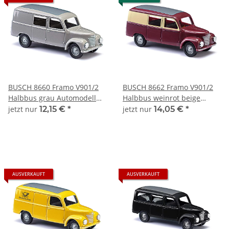
BUSCH 8660 Framo V901/2
BUSCH 8662 Framo V901/2
Halbbus grau Automodell
Halbbus weinrot beige
1:120
Automodell 1:120
jetzt nur
12,15 €
*
jetzt nur
14,05 €
*
AUSVERKAUFT
AUSVERKAUFT