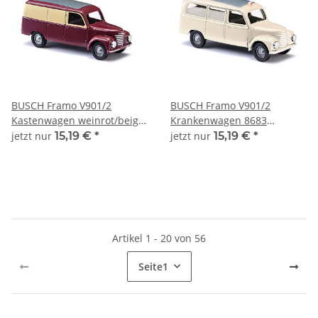
BUSCH Framo V901/2
BUSCH Framo V901/2
Kastenwagen weinrot/beige
Krankenwagen 8683
8679 Automodell 1:120
Automodell 1:120
jetzt nur
15,19 €
*
jetzt nur
15,19 €
*
Artikel 1 - 20 von 56
Seite
1