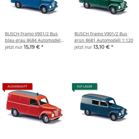
BUSCH Framo V901/2 Bus
BUSCH Framo V901/2 Bus
blau-grau 8684 Automodell
grün 8681 Automodell 1:120
1:120
jetzt nur
15,19 €
*
jetzt nur
13,10 €
*
AUSVERKAUFT
AUF LAGER