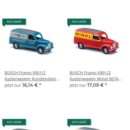
AUF LAGER
AUF LAGER
BUSCH Framo V901/2
BUSCH Framo V901/2
Kastenwagen Kundendienst
Kastenwagen Minol 8674
8673 Automodell 1:120
Automodell 1:120
jetzt nur
16,14 €
*
jetzt nur
17,09 €
*
AUF LAGER
AUF LAGER