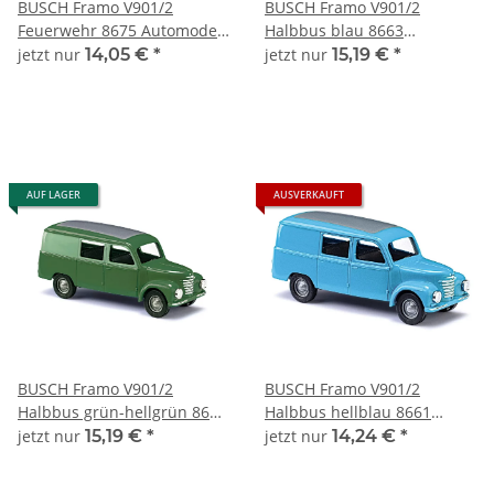
BUSCH Framo V901/2
BUSCH Framo V901/2
Feuerwehr 8675 Automodell
Halbbus blau 8663
1:120
Automodell 1:120
jetzt nur
14,05 €
*
jetzt nur
15,19 €
*
AUF LAGER
AUSVERKAUFT
BUSCH Framo V901/2
BUSCH Framo V901/2
Halbbus grün-hellgrün 8664
Halbbus hellblau 8661
Automodell 1:120
Automodell 1:120
jetzt nur
15,19 €
*
jetzt nur
14,24 €
*