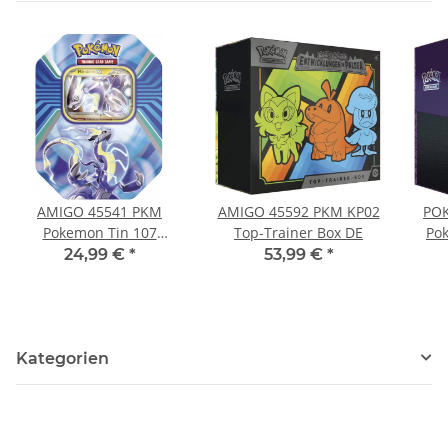
AMIGO 45541 PKM
AMIGO 45592 PKM KP02
PO
Pokemon Tin 107
Top-Trainer Box DE
Po
Miraidon
24,99 €
*
53,99 €
*
Schi
Kategorien