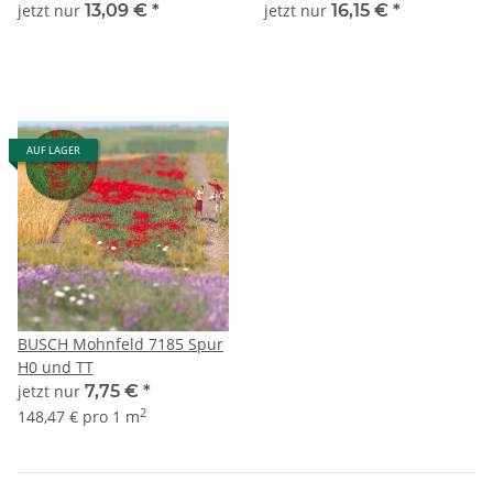
jetzt nur
13,09 €
*
jetzt nur
16,15 €
*
AUF LAGER
BUSCH Mohnfeld 7185 Spur
H0 und TT
jetzt nur
7,75 €
*
2
148,47 € pro 1 m