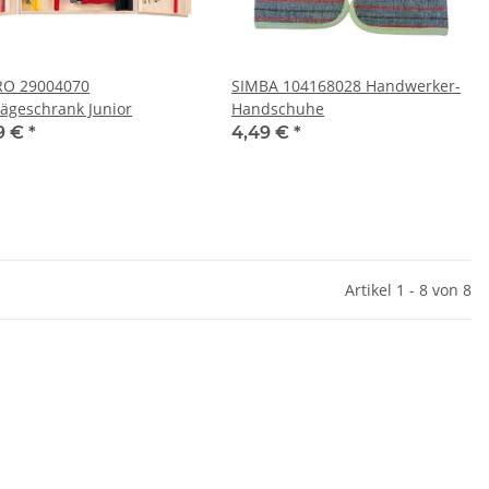
RO 29004070
SIMBA 104168028 Handwerker-
ägeschrank Junior
Handschuhe
9 €
*
4,49 €
*
Artikel 1 - 8 von 8