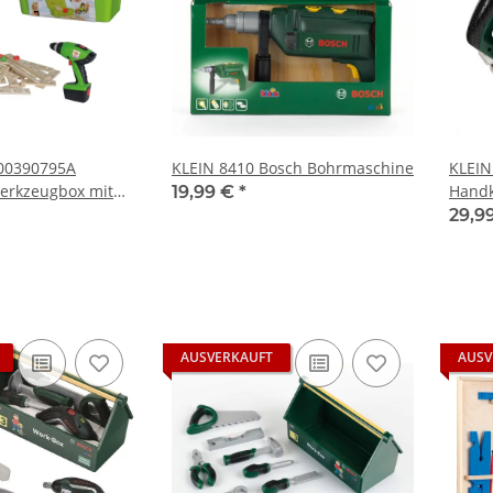
00390795A
KLEIN 8410 Bosch Bohrmaschine
KLEIN
erkzeugbox mit
Handk
19,99 €
*
el
29,9
AUSVERKAUFT
AUSV