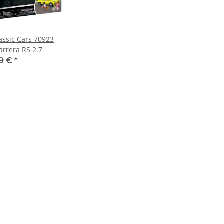
ssic Cars 70923
arrera RS 2.7
99 €
*