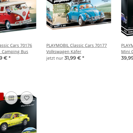
ssic Cars 70176
PLAYMOBIL Classic Cars 70177
PLAYM
1 Camping Bus
Volkswagen Käfer
Mini 
99 €
*
jetzt nur
31,99 €
*
39,9