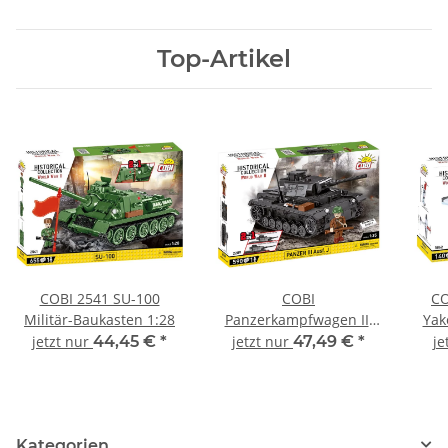
Top-Artikel
COBI 2541 SU-100
COBI
CO
Militär-Baukasten 1:28
Panzerkampfwagen III
Yak
Ausf.J 2289 Militär-
jetzt nur
44,45 €
*
jetzt nur
47,49 €
*
je
Baukasten 1:35
Kategorien