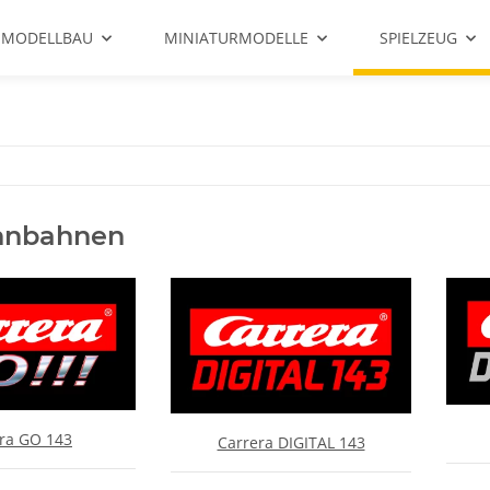
 MODELLBAU
MINIATURMODELLE
SPIELZEUG
nnbahnen
ra GO 143
Carrera DIGITAL 143