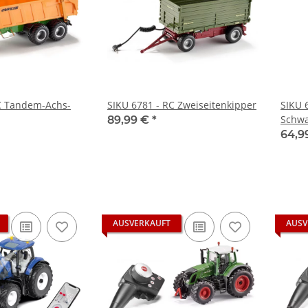
C Tandem-Achs-
SIKU 6781 - RC Zweiseitenkipper
SIKU 6
Schw
89,99 €
*
64,9
AUSVERKAUFT
AUSV