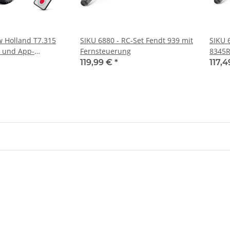
 Holland T7.315
SIKU 6880 - RC-Set Fendt 939 mit
SIKU 
r und App-
Fernsteuerung
8345R
119,99 €
*
117,