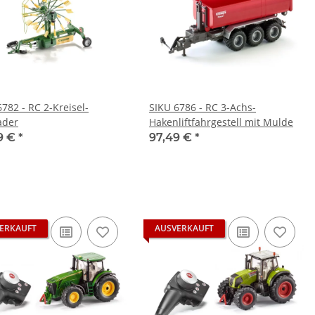
782 - RC 2-Kreisel-
SIKU 6786 - RC 3-Achs-
ader
Hakenliftfahrgestell mit Mulde
9 €
*
97,49 €
*
ERKAUFT
AUSVERKAUFT