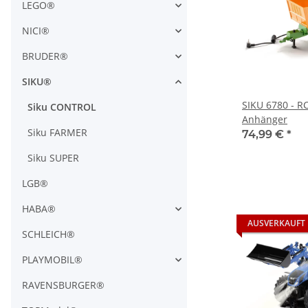
LEGO®
NICI®
BRUDER®
SIKU®
SIKU 6780 - R
Siku CONTROL
Anhänger
Siku FARMER
74,99 €
*
Siku SUPER
LGB®
HABA®
AUSVERKAUFT
SCHLEICH®
PLAYMOBIL®
RAVENSBURGER®