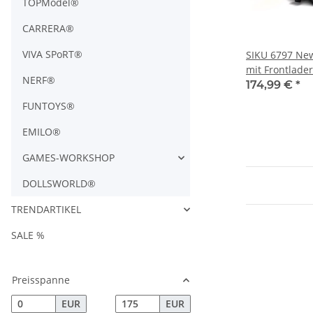
TOPModel®
CARRERA®
VIVA SPoRT®
SIKU 6797 New
mit Frontlade
NERF®
Steuerung
174,99 €
*
FUNTOYS®
EMILO®
GAMES-WORKSHOP
DOLLSWORLD®
TRENDARTIKEL
SALE %
Preisspanne
EUR
EUR