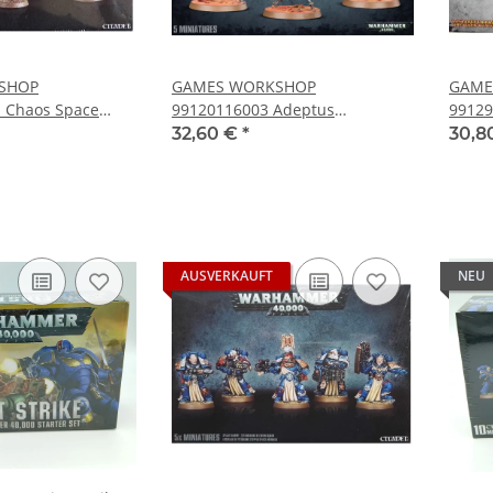
SHOP
GAMES WORKSHOP
GAME
- Chaos Space
99120116003 Adeptus
99129
s (43-13)
Mechanicus Sicarian Infiltrators
(97-24
32,60 €
*
30,8
(59-11)
AUSVERKAUFT
NEU