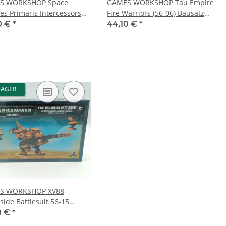
S WORKSHOP Space
GAMES WORKSHOP Tau Empire
es Primaris Intercessors
Fire Warriors (56-06) Bausatz
 Bausatz 99120101190
99120113039
0 €
*
44,10 €
*
LAGER
S WORKSHOP XV88
side Battlesuit 56-15
tz 99120113031
0 €
*