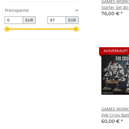
GAMES WORKSH
Starter Set 40
Preisspanne
60010199018
76,00 €
*
EUR
EUR
AUSVERKAUFT
GAMES WORKS
XV8 Crisis Bat
Bausatz 9912
60,00 €
*