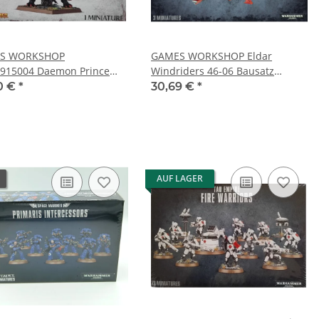
S WORKSHOP
GAMES WORKSHOP Eldar
915004 Daemon Prince
Windriders 46-06 Bausatz
)
99120104038
0 €
*
30,69 €
*
AUF LAGER