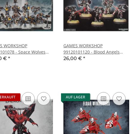
S WORKSHOP
GAMES WORKSHOP
101078 - Space Wolves
99120101120 - Blood Angels
53-06)
Death Company (41-07)
0 €
*
26,00 €
*
ERKAUFT
AUF LAGER