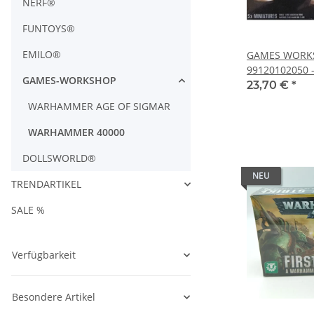
NERF®
FUNTOYS®
EMILO®
GAMES WORK
99120102050 
GAMES-WORKSHOP
Marine Raptor
23,70 €
*
WARHAMMER AGE OF SIGMAR
WARHAMMER 40000
DOLLSWORLD®
NEU
TRENDARTIKEL
SALE %
Verfügbarkeit
Besondere Artikel