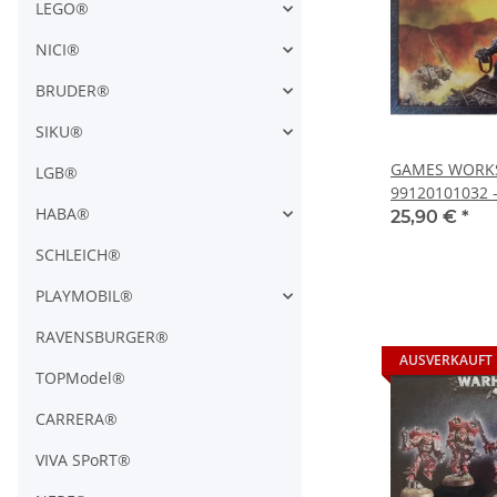
LEGO®
NICI®
BRUDER®
SIKU®
GAMES WORK
LGB®
99120101032 
HABA®
Commander (4
25,90 €
*
SCHLEICH®
PLAYMOBIL®
RAVENSBURGER®
AUSVERKAUFT
TOPModel®
CARRERA®
VIVA SPoRT®