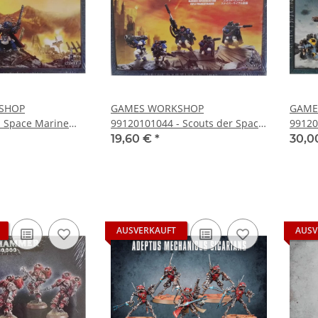
SHOP
GAMES WORKSHOP
GAME
- Space Marine
99120101044 - Scouts der Space
99120
8-05)
Marines mit
Pack (
19,60 €
*
30,0
Scharfschützengewehren (48-29)
AUSVERKAUFT
AUSV