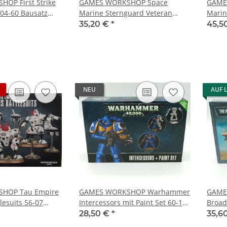
OP First Strike
GAMES WORKSHOP Space
GAME
-04-60 Bausatz
Marine Sternguard Veteran
Marin
Squad 48-19 Bausatz
48-75
35,20 €
*
45,5
99120101104
NEU
AUF 
HOP Tau Empire
GAMES WORKSHOP Warhammer
GAME
tlesuits 56-07
Intercessors mit Paint Set 60-11-
Broad
0113038
60 Bausatz 99170101008
Bausa
28,50 €
*
35,6