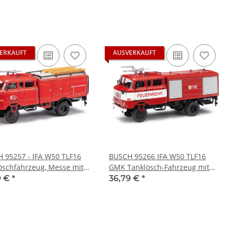
ERKAUFT
AUSVERKAUFT
 95257 - IFA W50 TLF16
BUSCH 95266 IFA W50 TLF16
öschfahrzeug, Messe mit
GMK Tanklösch-Fahrzeug mit
go - 1:87
Bauchbinde LKW-Modell 1:87
9 €
*
36,79 €
*