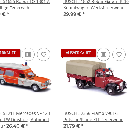
 51656 Robur LO 1801 A
BUSCH 51852 Robur Garant K 30
illige Feuerwehr
Kombiwagen Werksfeuerwehr
odell 1:87
Buna Werke Automodell 1:87
9 €
*
29,99 €
*
ERKAUFT
AUSVERKAUFT
 52211 Mercedes VF 123
BUSCH 52356 Framo V901/2
n FW Duisburg Automodell
Pritsche/Plane KLF Feuerwehr
Automodell 1:87
 nur
26,40 €
*
21,79 €
*