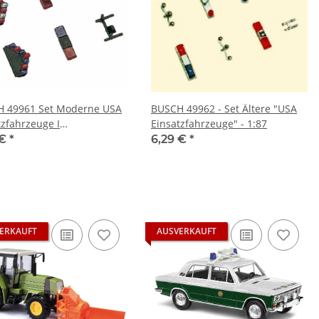
 49961 Set Moderne USA
BUSCH 49962 - Set Ältere "USA
tzfahrzeuge I
Einsatzfahrzeuge" - 1:87
turmodell 1:87
 €
*
6,29 €
*
ERKAUFT
AUSVERKAUFT