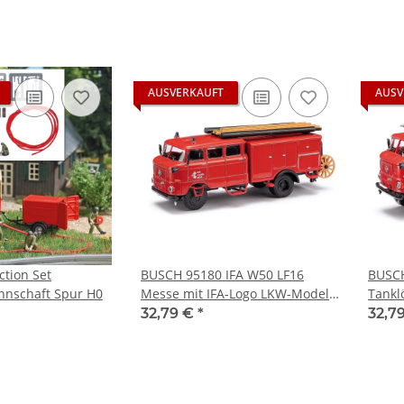
AUSVERKAUFT
AUSV
tion Set
BUSCH 95180 IFA W50 LF16
BUSCH
nschaft Spur H0
Messe mit IFA-Logo LKW-Modell
Tankl
1:87
IFA-Lo
32,79 €
*
32,7