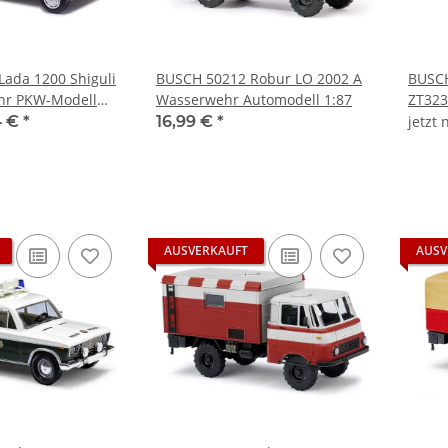
ada 1200 Shiguli
BUSCH 50212 Robur LO 2002 A
BUSCH
hr PKW-Modell
Wasserwehr Automodell 1:87
ZT323
Landw
4 €
*
16,99 €
*
jetzt
AUSVERKAUFT
AUSV