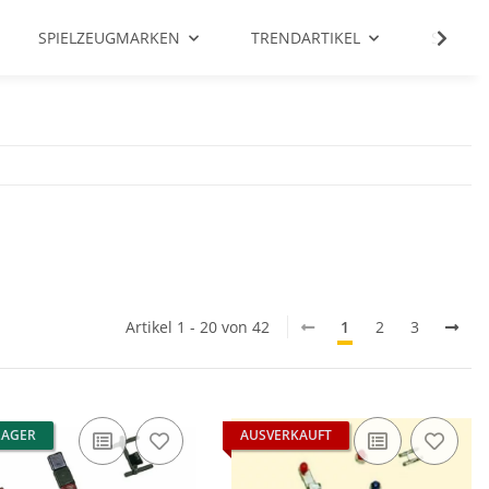
SPIELZEUGMARKEN
TRENDARTIKEL
SALE %
Artikel 1 - 20 von 42
1
2
3
LAGER
AUSVERKAUFT