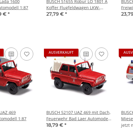
Lada 1600
BUSCH 51655 Robur LO 1801 A
BUSCH
utomodell 1:87
Koffer Flugfeldwagen LKW-
Freiw
Modell 1:87
Autom
9 €
*
27,79 €
*
23,7
AUSVERKAUFT
AUSV
UAZ 469
BUSCH 52107 UAZ 469 mit Dach,
BUSCH
tomodell 1:87
Feuerwehr Bad Laer Automodell
Miese
1:87
1:87
18,79 €
*
jetzt