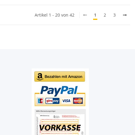
Artikel 1 - 20 von 42
1
2
3