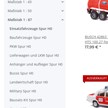
Maßstab 1 : 43
Maßstab 1 : 50
Maßstab 1 : 87
Einsatzfahrzeuge Spur H0
BUSCH 42863 
Baufahrzeuge Spur H0
HTS 100.27 Fe
PKW Spur H0
Fertigmodell 1
17,99 €
*
Lieferwagen und LKW Spur H0
Anhänger und Auflieger Spur H0
Busse Spur H0
AUSVERKAUFT
Landwirtschaft Spur H0
Military Spur H0
Bausatz-Kit Spur H0