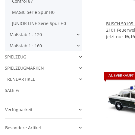
Control 87
MAGIC Serie Spur H0
JUNIOR LINE Serie Spur H0
BUSCH 50105 L
2101 Feuerwe
Maßstab 1 : 120
1:87
jetzt nur
16,1
Maßstab 1 : 160
SPIELZEUG
SPIELZEUGMARKEN
AUSVERKAUFT
TRENDARTIKEL
SALE %
Verfügbarkeit
Besondere Artikel