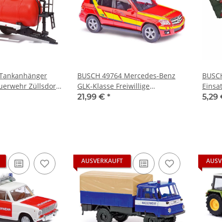
Tankanhänger
BUSCH 49764 Mercedes-Benz
BUSCH
uerwehr Züllsdorf
GLK-Klasse Freiwillige
Einsa
:87
Feuerwehr PKW-Modell 1:87
Minia
21,99 €
*
5,29
AUSVERKAUFT
AUSV