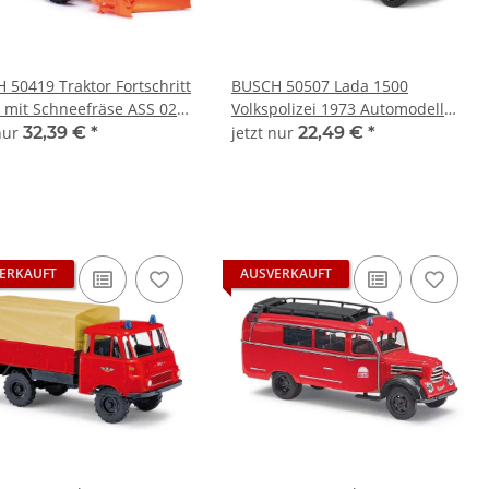
 50419 Traktor Fortschritt
BUSCH 50507 Lada 1500
 mit Schneefräse ASS 02
Volkspolizei 1973 Automodell
irtschaftsmodell 1:87
1:87
 nur
32,39 €
*
jetzt nur
22,49 €
*
ERKAUFT
AUSVERKAUFT