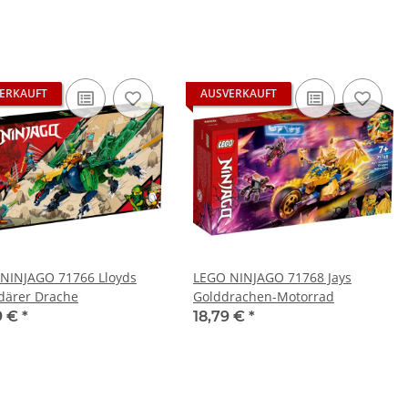
ERKAUFT
AUSVERKAUFT
NINJAGO 71766 Lloyds
LEGO NINJAGO 71768 Jays
därer Drache
Golddrachen-Motorrad
9 €
*
18,79 €
*