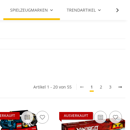
SPIELZEUGMARKEN
TRENDARTIKEL
SALE %
Artikel 1 - 20 von 55
1
2
3
ERKAUFT
AUSVERKAUFT