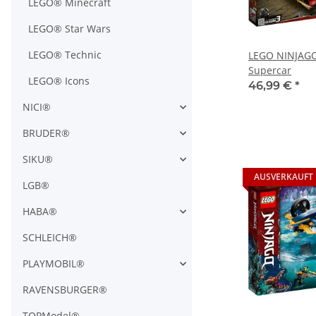
LEGO® Minecraft
LEGO® Star Wars
LEGO® Technic
LEGO NINJAGO
Supercar
LEGO® Icons
46,99 €
*
NICI®
BRUDER®
SIKU®
AUSVERKAUFT
LGB®
HABA®
SCHLEICH®
PLAYMOBIL®
RAVENSBURGER®
TOPModel®