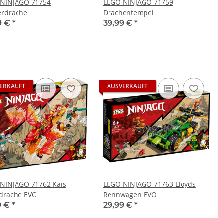
NINJAGO 71754
LEGO NINJAGO 71759
rdrache
Drachentempel
9 €
*
39,99 €
*
ERKAUFT
AUSVERKAUFT
NINJAGO 71762 Kais
LEGO NINJAGO 71763 Lloyds
drache EVO
Rennwagen EVO
9 €
*
29,99 €
*