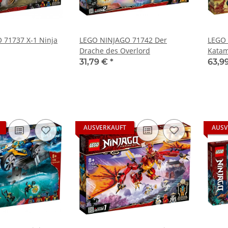
 71737 X-1 Ninja
LEGO NINJAGO 71742 Der
LEGO 
Drache des Overlord
Kata
31,79 €
*
63,9
AUSVERKAUFT
AUSV