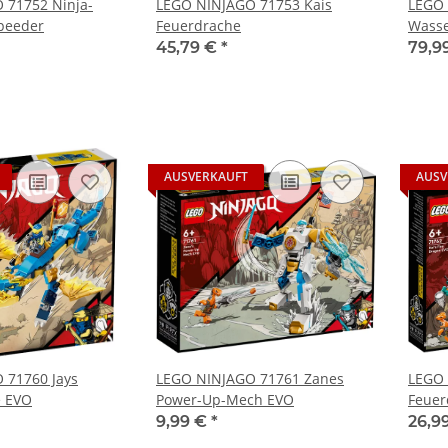
 71752 Ninja-
LEGO NINJAGO 71753 Kais
LEGO 
peeder
Feuerdrache
Wasse
45,79 €
*
79,9
AUSVERKAUFT
AUSV
 71760 Jays
LEGO NINJAGO 71761 Zanes
LEGO 
 EVO
Power-Up-Mech EVO
Feuer
9,99 €
*
26,9