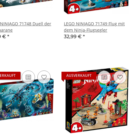
NINJAGO 71748 Duell der
LEGO NINJAGO 71749 Flug mit
marane
dem Ninja-Flugsegler
9 €
*
32,99 €
*
ERKAUFT
AUSVERKAUFT