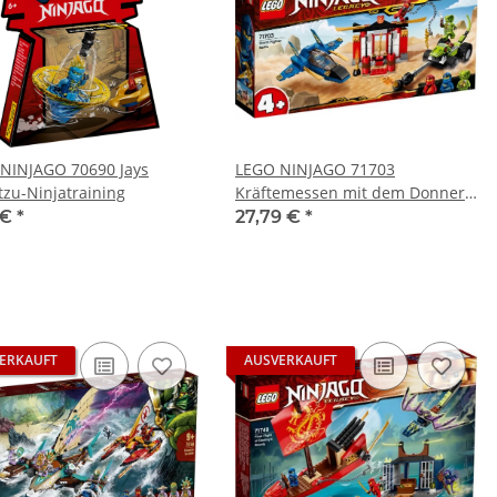
NINJAGO 70690 Jays
LEGO NINJAGO 71703
tzu-Ninjatraining
Kräftemessen mit dem Donner-
Jet
 €
*
27,79 €
*
ERKAUFT
AUSVERKAUFT