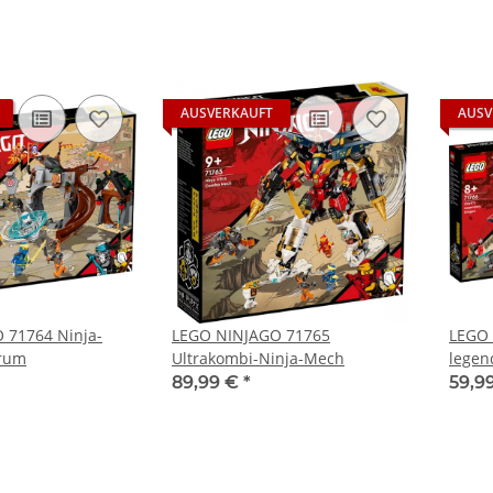
AUSVERKAUFT
AUSV
 71764 Ninja-
LEGO NINJAGO 71765
LEGO 
trum
Ultrakombi-Ninja-Mech
legen
89,99 €
*
59,9