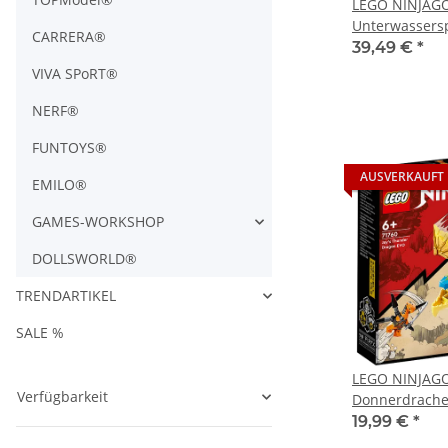
LEGO NINJAGO
Unterwassers
CARRERA®
39,49 €
*
VIVA SPoRT®
NERF®
FUNTOYS®
AUSVERKAUFT
EMILO®
GAMES-WORKSHOP
DOLLSWORLD®
TRENDARTIKEL
SALE %
LEGO NINJAGO
Verfügbarkeit
Donnerdrache
19,99 €
*