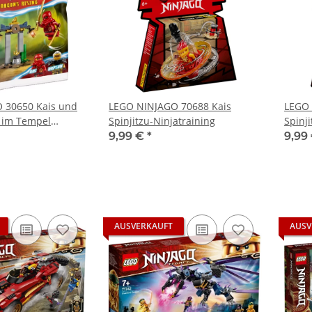
 30650 Kais und
LEGO NINJAGO 70688 Kais
LEGO 
 im Tempel
Spinjitzu-Ninjatraining
Spinji
9,99 €
*
9,99
AUSVERKAUFT
AUSV