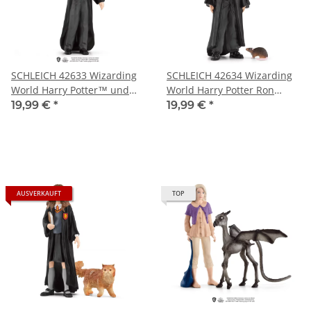
SCHLEICH 42633 Wizarding
SCHLEICH 42634 Wizarding
World Harry Potter™ und
World Harry Potter Ron
Hedwig™
Weasley™ und Krätze
19,99 €
*
19,99 €
*
AUSVERKAUFT
TOP