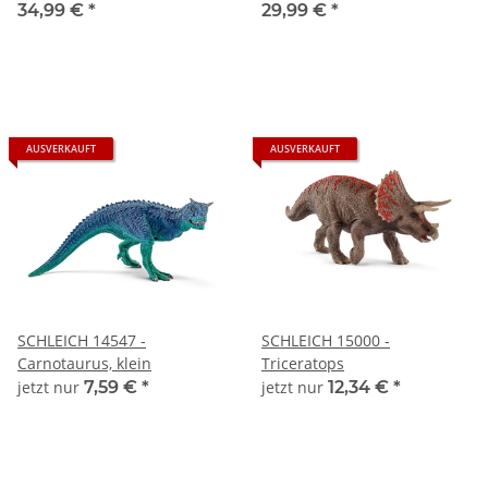
Ungarischer Hornschwanz
34,99 €
*
29,99 €
*
AUSVERKAUFT
AUSVERKAUFT
SCHLEICH 14547 -
SCHLEICH 15000 -
Carnotaurus, klein
Triceratops
jetzt nur
7,59 €
*
jetzt nur
12,34 €
*