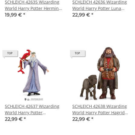
SCHLEICH 42635 Wizarding
SCHLEICH 42636 Wizarding
World Harry Potter Hermine
World Harry Potter Luna
Granger und Krummbein
und Thestral
19,99 €
*
22,99 €
*
TOP
TOP
SCHLEICH 42637 Wizarding
SCHLEICH 42638 Wizarding
World Harry Potter
World Harry Potter Hagrid™
Dumbledore™ und
und Fang
22,99 €
*
22,99 €
*
Fawkes™