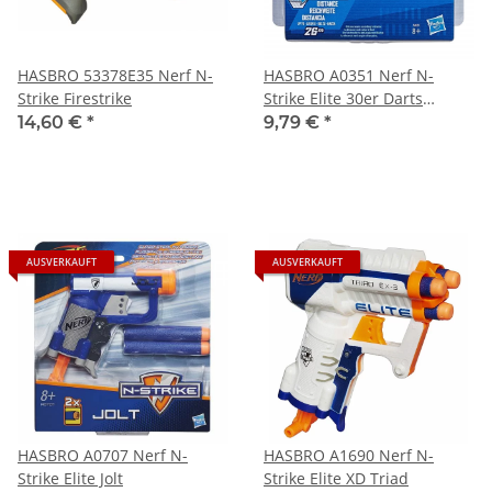
HASBRO 53378E35 Nerf N-
HASBRO A0351 Nerf N-
Strike Firestrike
Strike Elite 30er Darts
Nachfüllpack
14,60 €
*
9,79 €
*
AUSVERKAUFT
AUSVERKAUFT
HASBRO A0707 Nerf N-
HASBRO A1690 Nerf N-
Strike Elite Jolt
Strike Elite XD Triad