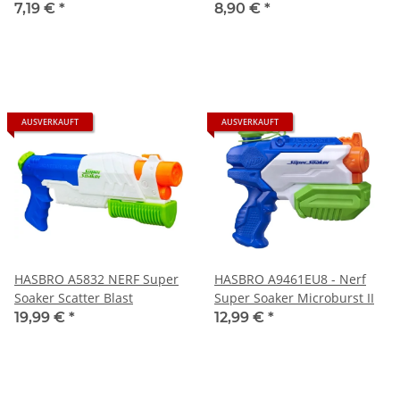
7,19 €
*
8,90 €
*
AUSVERKAUFT
AUSVERKAUFT
HASBRO A5832 NERF Super
HASBRO A9461EU8 - Nerf
Soaker Scatter Blast
Super Soaker Microburst II
19,99 €
*
12,99 €
*