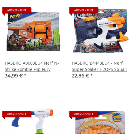
AUSVERKAUFT
AUSVERKAUFT
HASBRO A9603EU4 Nerf N-
HASBRO B4443EU4 - Nerf
Strike Zombie Flip Fury
Super Soaker H2OPS Squall
34,99 €
*
22,86 €
*
AUSVERKAUFT
AUSVERKAUFT