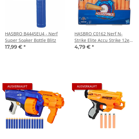
HASBRO B4445EU4 - Nerf
HASBRO C0162 Nerf N-
Super Soaker Bottle Blitz
Strike Elite Accu Strike 12er
Dart Nachfüllpack
17,99 €
*
4,79 €
*
AUSVERKAUFT
AUSVERKAUFT