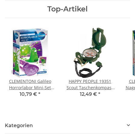
Top-Artikel
CLEMENTONI Galileo
HAPPY PEOPLE 19351
CL
Horrorlabor Mini-Set
Scout Taschenkompass
Nage
59114
mit Beleuchtung
10,79 €
*
12,49 €
*
Kategorien