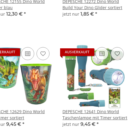
CHE 12155 Dino World
DEPESCHE 12272 Dino World
r blau
Build Your Dino Glider sortiert
 nur
12,30 €
*
jetzt nur
1,85 €
*
ERKAUFT
AUSVERKAUFT
CHE 12629 Dino World
DEPESCHE 12641 Dino World
imer sortiert
Taschenlampe mit Timer sortiert
 nur
9,45 €
*
jetzt nur
9,45 €
*