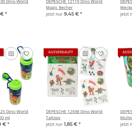
30 Dino World
DEPESCHE 12119 Dino World
DEPES
Magic Becher
Wecke
 €
*
jetzt nur
9,45 €
*
jetzt
AUSVERKAUFT
AUSV
25 Dino World
DEPESCHE 12598 Dino World
DEPES
00 ml
Tattoos
Mülle
0 €
*
jetzt nur
1,85 €
*
jetzt