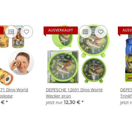
AUSVERKAUFT
AUSV
71 Dino World
DEPESCHE 12691 Dino World
DEPES
oskope
Wecker grün
Trink
0 €
*
jetzt nur
12,30 €
*
jetzt