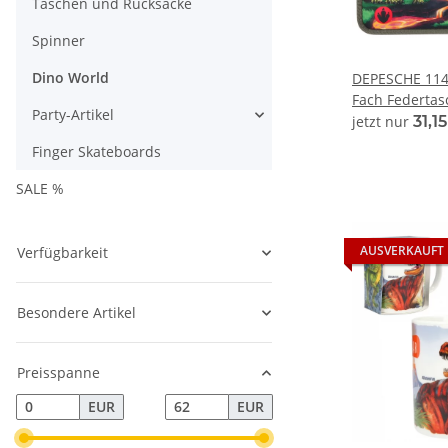
Taschen und Rucksäcke
Spinner
Dino World
DEPESCHE 1146
Fach Federtas
Party-Artikel
jetzt nur
31,1
Finger Skateboards
SALE %
AUSVERKAUFT
Verfügbarkeit
Besondere Artikel
Preisspanne
EUR
EUR