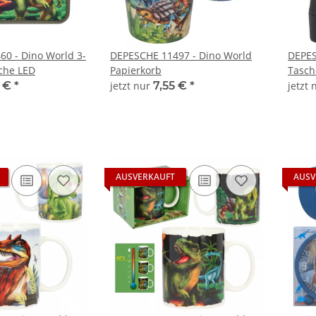
0 - Dino World 3-
DEPESCHE 11497 - Dino World
DEPES
che LED
Papierkorb
Tasc
5 €
*
jetzt nur
7,55 €
*
jetzt
AUSVERKAUFT
AUSV