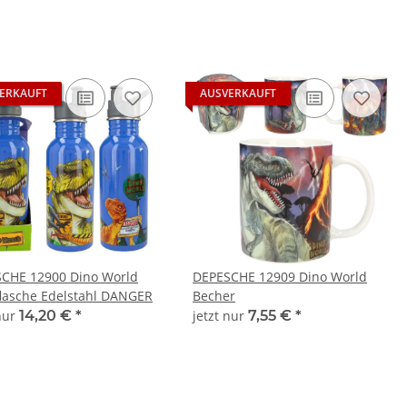
ERKAUFT
AUSVERKAUFT
CHE 12900 Dino World
DEPESCHE 12909 Dino World
flasche Edelstahl DANGER
Becher
 nur
14,20 €
*
jetzt nur
7,55 €
*