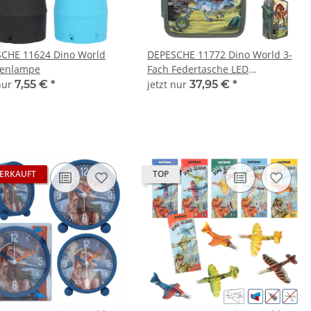
CHE 11624 Dino World
DEPESCHE 11772 Dino World 3-
henlampe
Fach Federtasche LED
Landschaft
 nur
7,55 €
*
jetzt nur
37,95 €
*
ERKAUFT
TOP