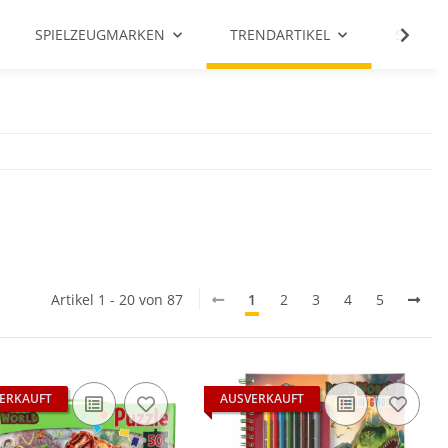
SPIELZEUGMARKEN
TRENDARTIKEL
SALE %
Artikel 1 - 20 von 87
1
2
3
4
5
ERKAUFT
AUSVERKAUFT