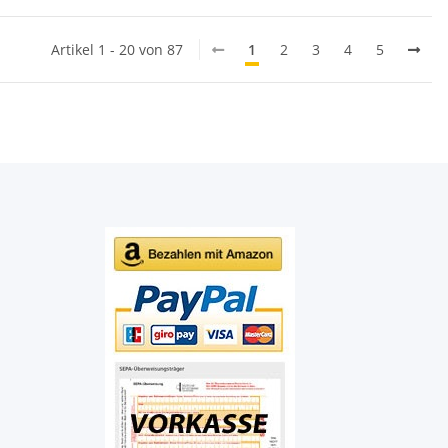
Artikel 1 - 20 von 87
1
2
3
4
5