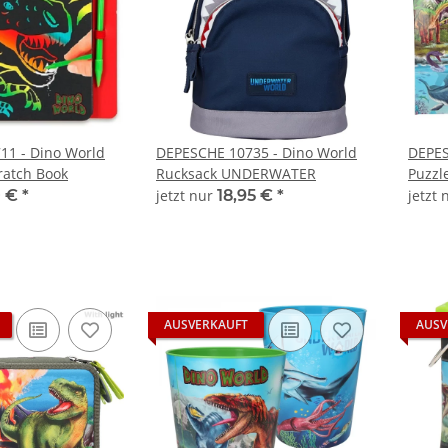
11 - Dino World
DEPESCHE 10735 - Dino World
DEPES
ratch Book
Rucksack UNDERWATER
Puzzle
0 €
*
jetzt nur
18,95 €
*
jetzt
AUSVERKAUFT
AUSV