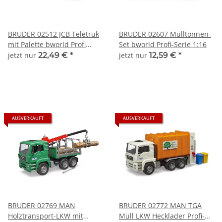
BRUDER 02512 JCB Teletruk
BRUDER 02607 Mülltonnen-
mit Palette bworld Profi
Set bworld Profi-Serie 1:16
Serie 1:16
jetzt nur
22,49 €
*
jetzt nur
12,59 €
*
AUSVERKAUFT
AUSVERKAUFT
BRUDER 02769 MAN
BRUDER 02772 MAN TGA
Holztransport-LKW mit
Müll LKW Hecklader Profi-