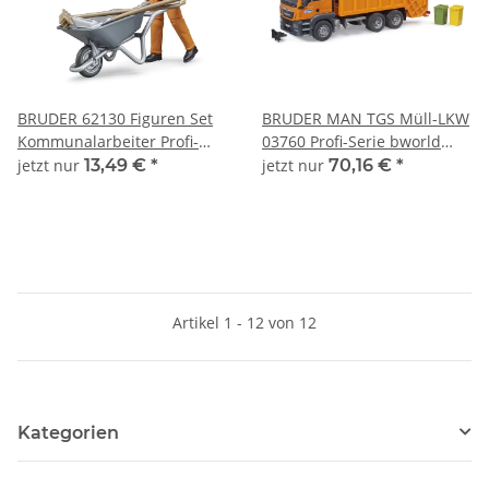
BRUDER 62130 Figuren Set
BRUDER MAN TGS Müll-LKW
Kommunalarbeiter Profi-
03760 Profi-Serie bworld
Serie bworld 1:16
1:16
jetzt nur
13,49 €
*
jetzt nur
70,16 €
*
Artikel 1 - 12 von 12
Kategorien