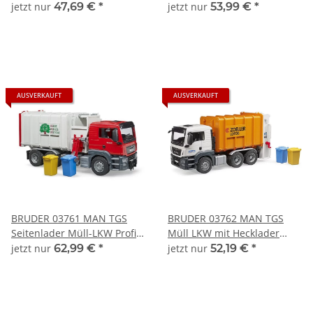
Ladekran und 3
Serie bworld 1:16
jetzt nur
47,69 €
*
jetzt nur
53,99 €
*
Baumstämmen Profi-Serie
bworld 1:16
AUSVERKAUFT
AUSVERKAUFT
BRUDER 03761 MAN TGS
BRUDER 03762 MAN TGS
Seitenlader Müll-LKW Profi-
Müll LKW mit Hecklader
Serie bworld 1:16
orange Profi-Serie bworld
jetzt nur
62,99 €
*
jetzt nur
52,19 €
*
1:16