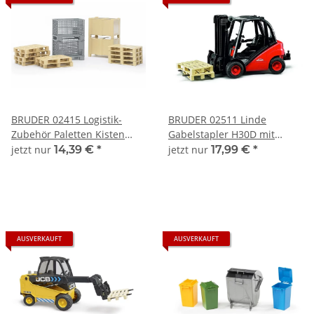
BRUDER 02415 Logistik-
BRUDER 02511 Linde
Zubehör Paletten Kisten
Gabelstapler H30D mit
und Gitterboxen 1:16
Anhängerkupplung und 2
jetzt nur
14,39 €
*
jetzt nur
17,99 €
*
Paletten Profi-Serie bworld
1:16
AUSVERKAUFT
AUSVERKAUFT