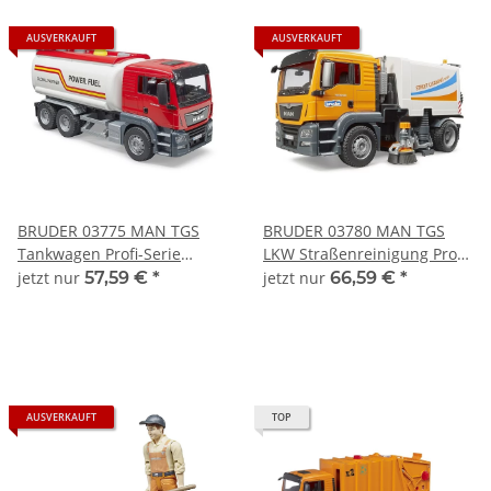
AUSVERKAUFT
AUSVERKAUFT
BRUDER 03775 MAN TGS
BRUDER 03780 MAN TGS
Tankwagen Profi-Serie
LKW Straßenreinigung Profi-
bworld 1:16
Serie bworld 1:16
jetzt nur
57,59 €
*
jetzt nur
66,59 €
*
AUSVERKAUFT
TOP