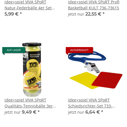
idee+spiel VIVA SPoRT
idee+spiel VIVA SPoRT Profi
Natur-Federbälle 4er Set
Basketball KULT 736-73615
741-74107
5,99 €
*
jetzt nur
22,55 €
*
AUF LAGER
AUSVERKAUFT
idee+spiel VIVA SPoRT
idee+spiel VIVA SPoRT
Qualitäts-Tennisbälle 3er
Schiedsrichter-Set 733-
Set 742-74202
24737
jetzt nur
9,49 €
*
jetzt nur
6,64 €
*