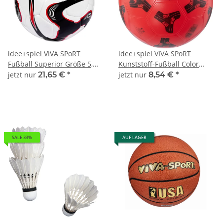
idee+spiel VIVA SPoRT
idee+spiel VIVA SPoRT
Fußball Superior Größe 5,
Kunststoff-Fußball Color
733-73618
farblich sortiert 736-20207
jetzt nur
21,65 €
*
jetzt nur
8,54 €
*
SALE 33%
AUF LAGER