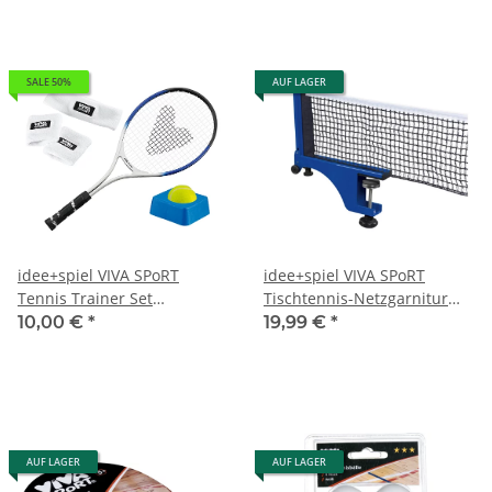
SALE 50%
AUF LAGER
idee+spiel VIVA SPoRT
idee+spiel VIVA SPoRT
Tennis Trainer Set
Tischtennis-Netzgarnitur
Champion 742-74200
744-74405
10,00 €
*
19,99 €
*
AUF LAGER
AUF LAGER