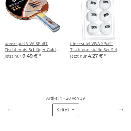
idee+spiel VIVA SPoRT
idee+spiel VIVA SPoRT
Tischtennis-Schläger Gold
Tischtennisbälle 6er Set
744-74402
744-74404
jetzt nur
9,49 €
*
jetzt nur
4,27 €
*
Artikel 1 - 20 von 39
Seite
1