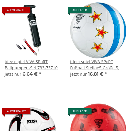
AUSVERKAUFT
AUF LAGER
idee+spiel VIVA SPoRT
idee+spiel VIVA SPoRT
Ballpumpen-Set 733-73710
Fußball Stellae5 Größe 5,
733-29205
jetzt nur
6,64 €
*
jetzt nur
16,81 €
*
AUSVERKAUFT
AUF LAGER