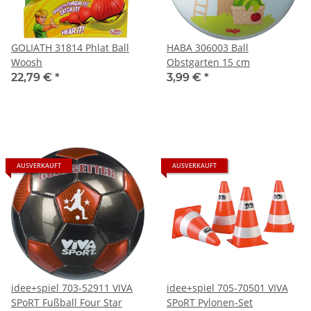
GOLIATH 31814 Phlat Ball
HABA 306003 Ball
Woosh
Obstgarten 15 cm
22,79 €
*
3,99 €
*
AUSVERKAUFT
AUSVERKAUFT
idee+spiel 703-52911 VIVA
idee+spiel 705-70501 VIVA
SPoRT Fußball Four Star
SPoRT Pylonen-Set