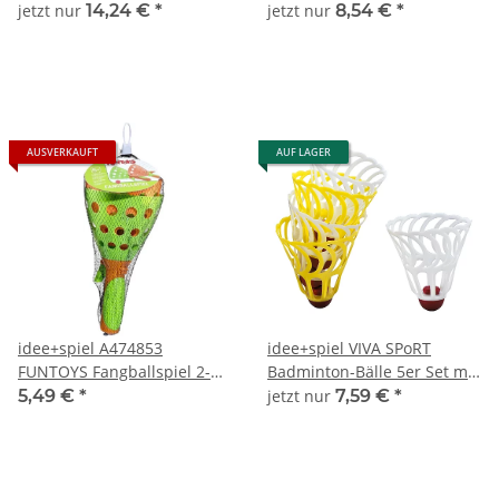
jetzt nur
14,24 €
*
jetzt nur
8,54 €
*
AUSVERKAUFT
AUF LAGER
idee+spiel A474853
idee+spiel VIVA SPoRT
FUNTOYS Fangballspiel 2-
Badminton-Bälle 5er Set mit
teilig
Gummi-Kopf 741-74106
5,49 €
*
jetzt nur
7,59 €
*