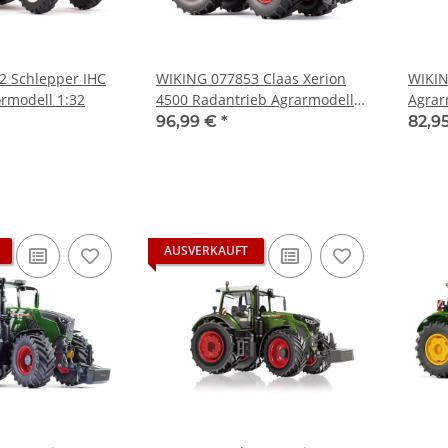
2 Schlepper IHC
WIKING 077853 Claas Xerion
WIKIN
ormodell 1:32
4500 Radantrieb Agrarmodell
Agrar
1:32
96,99 €
*
82,9
AUSVERKAUFT