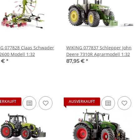
G 077828 Claas Schwader
WIKING 077837 Schlepper John
 2600 Modell 1:32
Deere 7310R Agrarmodell 1:32
5 €
*
87,95 €
*
ERKAUFT
AUSVERKAUFT