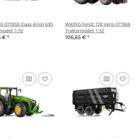
G 077858 Claas Arion 630
WIKING Fendt 728 Vario 077868
modell 1:32
Traktormodell 1:32
5 €
*
106,65 €
*