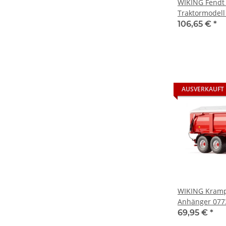
WIKING Fendt 
Traktormodell
106,65 €
*
AUSVERKAUFT
WIKING Kramp
Anhänger 077
Landwirtschaf
69,95 €
*