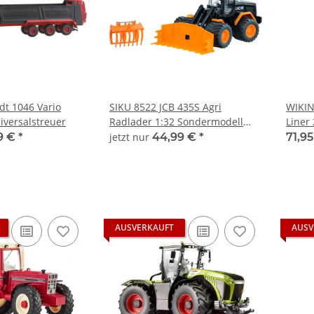
dt 1046 Vario
SIKU 8522 JCB 435S Agri
WIKIN
iversalstreuer
Radlader 1:32 Sondermodell
Liner
idee+spiel
9 €
*
jetzt nur
44,99 €
*
71,9
AUSVERKAUFT
AUSV