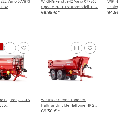
832 Vario 077873
WIKING Fendt 942 Vario 077865
WIKIN
 1:32
Update 2021 Traktormodell 1:32
Schle
69,95 €
*
94,9
e Big Body 650 S
WIKING Krampe Tandem-
335
Halbrundmulde Halfpipe HP 20
tsmodell 1:32
Anhänger 077854
69,30 €
*
Landwirtschaftsmodell 1:32