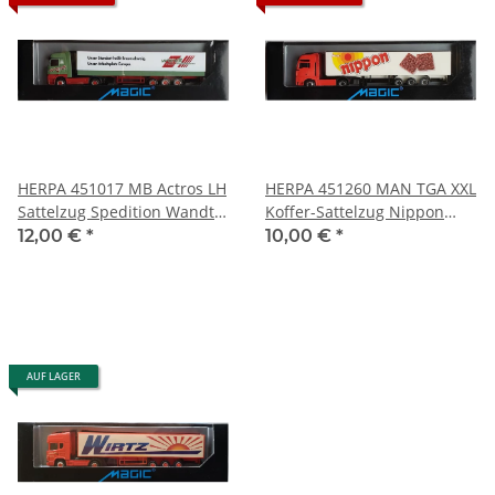
HERPA 451017 MB Actros LH
HERPA 451260 MAN TGA XXL
Sattelzug Spedition Wandt
Koffer-Sattelzug Nippon
Magic Serie 1:87
Magic Serie 1:87
12,00 €
*
10,00 €
*
AUF LAGER