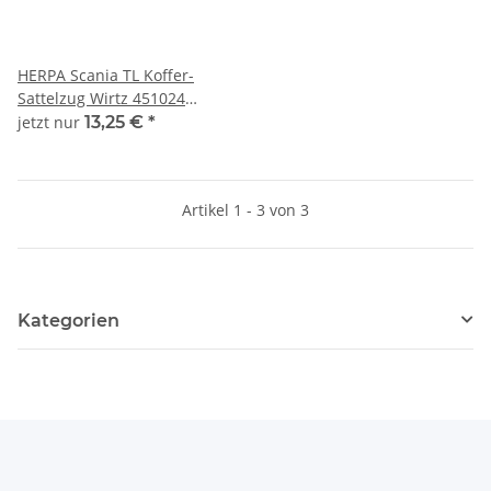
HERPA Scania TL Koffer-
Sattelzug Wirtz 451024
Magic Serie 1:87
jetzt nur
13,25 €
*
Artikel 1 - 3 von 3
Kategorien