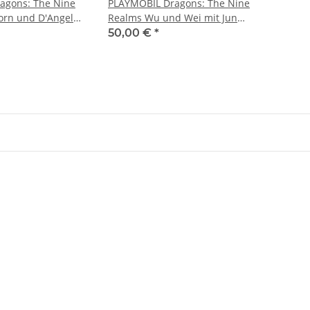
agons: The Nine
PLAYMOBIL Dragons: The Nine
orn und D'Angelo
Realms Wu und Wei mit Jun
71080
50,00 €
*