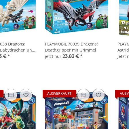
038 Dragons:
PLAYMOBIL 70039 Dragons:
PLAYM
t Babydrachen und
Deathgripper mit Grimmel
Astri
23 €
*
jetzt nur
23,83 €
*
jetzt
AUSVERKAUFT
AUSV