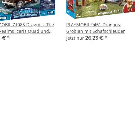
OBIL 71085 Dragons: The
PLAYMOBIL 9461 Dragons:
Realms Icaris Quad und
Grobian mit Schafschleuder
0 €
*
jetzt nur
26,23 €
*