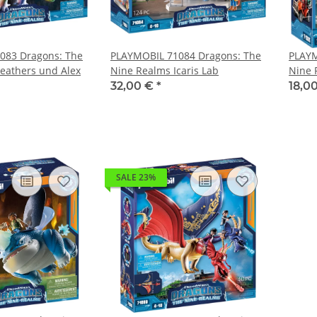
083 Dragons: The
PLAYMOBIL 71084 Dragons: The
PLAYM
eathers und Alex
Nine Realms Icaris Lab
Nine 
Phil
32,00 €
*
18,0
SALE 23%