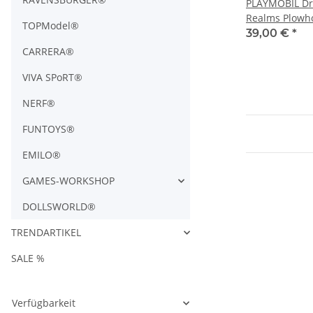
PLAYMOBIL Dr
Realms Plowh
TOPModel®
71082
39,00 €
*
CARRERA®
VIVA SPoRT®
NERF®
FUNTOYS®
EMILO®
GAMES-WORKSHOP
DOLLSWORLD®
TRENDARTIKEL
SALE %
Verfügbarkeit