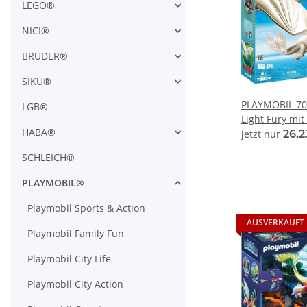
LEGO®
NICI®
BRUDER®
SIKU®
PLAYMOBIL 70
LGB®
Light Fury mi
HABA®
Kindern
jetzt nur
26,
SCHLEICH®
PLAYMOBIL®
Playmobil Sports & Action
AUSVERKAUFT
Playmobil Family Fun
Playmobil City Life
Playmobil City Action