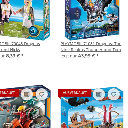
OBIL 70045 Dragons
PLAYMOBIL 71081 Dragons: The
d und Hicks
Nine Realms Thunder und Tom
 nur
8,39 €
*
jetzt nur
43,99 €
*
ERKAUFT
AUSVERKAUFT