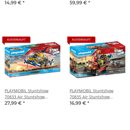
mit Feuerwand
Düsenjet Eagle
14,99 €
*
59,99 €
*
AUSVERKAUFT
AUSVERKAUFT
PLAYMOBIL Stuntshow
PLAYMOBIL Stuntshow
70833 Air Stuntshow
70835 Air Stuntshow
Filmcrew-Helikopter
Mobiler Reparaturservice
27,99 €
*
16,99 €
*