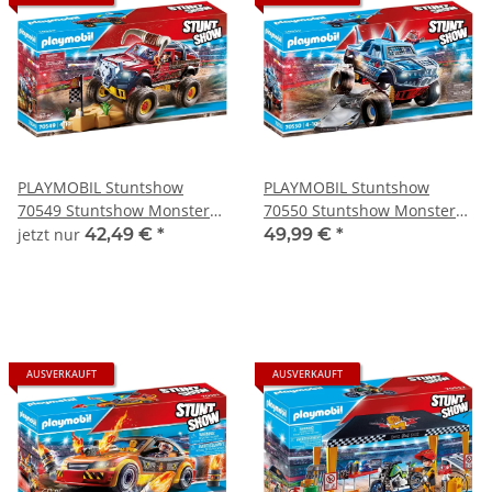
PLAYMOBIL Stuntshow
PLAYMOBIL Stuntshow
70549 Stuntshow Monster
70550 Stuntshow Monster
Truck Horned
Truck Shark
jetzt nur
42,49 €
*
49,99 €
*
AUSVERKAUFT
AUSVERKAUFT