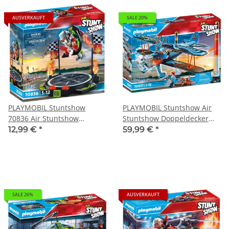
AUSVERKAUFT
SALE 20%
PLAYMOBIL Stuntshow
PLAYMOBIL Stuntshow Air
70836 Air Stuntshow
Stuntshow Doppeldecker
Jetpack-Flieger
Phönix 70831
12,99 €
*
59,99 €
*
SALE 26%
AUSVERKAUFT