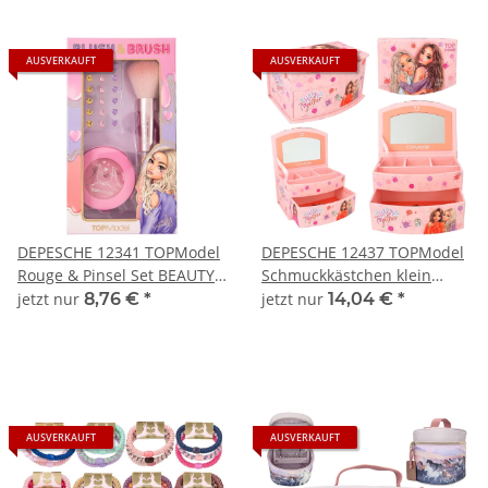
AUSVERKAUFT
AUSVERKAUFT
DEPESCHE 12341 TOPModel
DEPESCHE 12437 TOPModel
Rouge & Pinsel Set BEAUTY
Schmuckkästchen klein
and ME
HAPPY TOGETHER
jetzt nur
8,76 €
*
jetzt nur
14,04 €
*
AUSVERKAUFT
AUSVERKAUFT