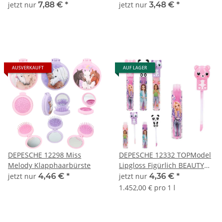
Box BEAUTY GIRL
Spiegel
jetzt nur
7,88 €
*
jetzt nur
3,48 €
*
AUSVERKAUFT
AUF LAGER
DEPESCHE 12298 Miss
DEPESCHE 12332 TOPModel
Melody Klapphaarbürste
Lipgloss Figürlich BEAUTY
and ME sortiert
jetzt nur
4,46 €
*
jetzt nur
4,36 €
*
1.452,00 € pro 1 l