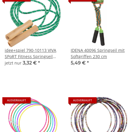
idee+spiel 790-10113 VIVA
IDENA 40096 Springseil mit
SPoRT Fitness Springseil
Softgriffen 230 cm
LeLE
jetzt nur
3,32 €
*
5,49 €
*
AUSVERKAUFT
AUSVERKAUFT