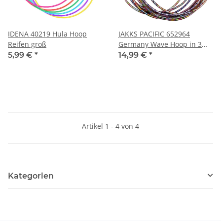
IDENA 40219 Hula Hoop
JAKKS PACIFIC 652964
Reifen groß
Germany Wave Hoop in 3
Größen sortiert
5,99 €
*
14,99 €
*
Artikel 1 - 4 von 4
Kategorien