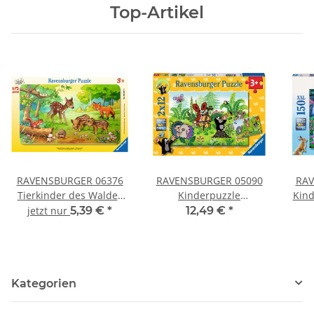
Top-Artikel
RAVENSBURGER 06376
RAVENSBURGER 05090
RAV
Tierkinder des Waldes
Kinderpuzzle
Kind
15 Teile
Gartenparty mit
im 
jetzt nur
5,39 €
*
12,49 €
*
Freunden
Kategorien