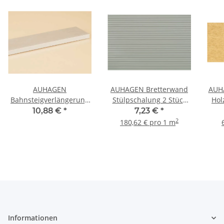
AUHAGEN
AUHAGEN Bretterwand
AUH
Bahnsteigverlängerung
Stülpschalung 2 Stück
Hol
Bausatz 43649 Spur TT
52239 Spur H0 TT
501
10,88 €
*
7,23 €
*
2
180,62 € pro 1 m
Informationen