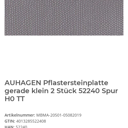
AUHAGEN Pflastersteinplatte
gerade klein 2 Stück 52240 Spur
H0 TT
Artikelnummer:
MBMA-20501-05082019
GTIN:
4013285522408
HAN:
52240