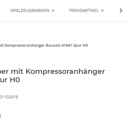
SPIELZEUGMARKEN
TRENDARTIKEL
SALE %
 Kompressoranhänger Bausatz 41641 Spur H0
r mit Kompressoranhänger
pur H0
01102016
0