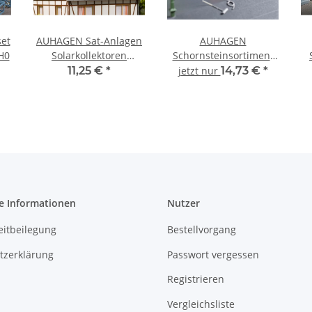
et
AUHAGEN Sat-Anlagen
AUHAGEN
H0
Solarkollektoren
Schornsteinsortiment
Bausatz 41651 Spur H0
Bausatz 41627 Spur H0
S
11,25 €
*
jetzt nur
14,73 €
*
e Informationen
Nutzer
eitbeilegung
Bestellvorgang
tzerklärung
Passwort vergessen
Registrieren
Vergleichsliste