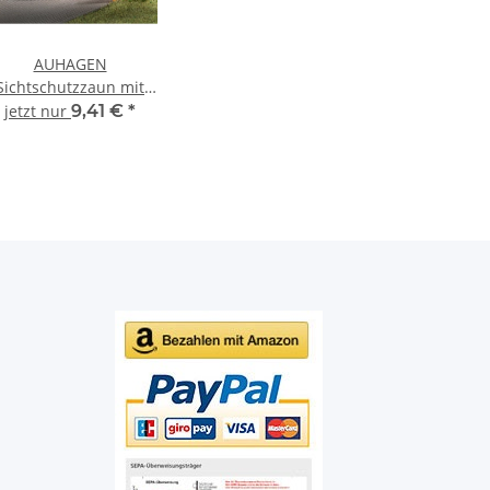
AUHAGEN
Sichtschutzzaun mit
äulen Bausatz 41648
jetzt nur
9,41 €
*
Spur H0