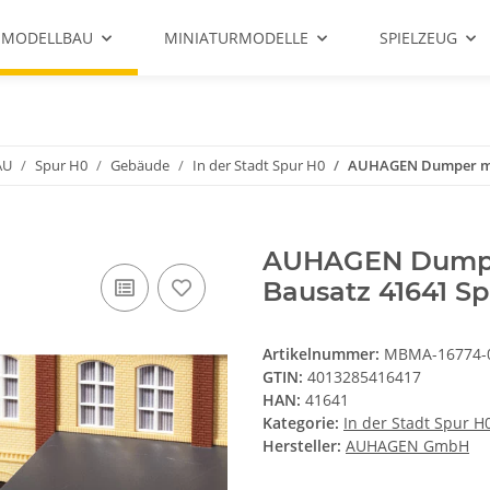
 MODELLBAU
MINIATURMODELLE
SPIELZEUG
AU
Spur H0
Gebäude
In der Stadt Spur H0
AUHAGEN Dumper mit
AUHAGEN Dumpe
Bausatz 41641 S
Artikelnummer:
MBMA-16774-
GTIN:
4013285416417
HAN:
41641
Kategorie:
In der Stadt Spur H
Hersteller:
AUHAGEN GmbH