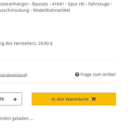
ranhänger - Bausatz - 41641 - Spur H0 - Fahrzeuge -
usschmückung - Modellbahnartikel
g des Herstellers
:
29,90 €
Frage zum Artikel
land abweichend)
tk
In den Warenkorb
den geladen ...