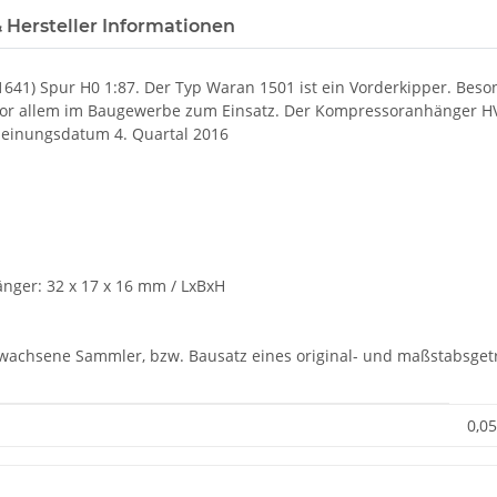
 Hersteller Informationen
) Spur H0 1:87. Der Typ Waran 1501 ist ein Vorderkipper. Beson
r allem im Baugewerbe zum Einsatz. Der Kompressoranhänger HV 1-
heinungsdatum 4. Quartal 2016
nger: 32 x 17 x 16 mm / LxBxH
rwachsene Sammler, bzw. Bausatz eines original- und maßstabsgetr
0,05