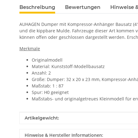
Beschreibung
Bewertungen
Hinweise &
AUHAGEN Dumper mit Kompressor-Anhänger Bausatz (41641
und die kippbare Mulde. Fahrzeuge dieser Art kommen vo
können offen oder geschlossen dargestellt werden. Ersc
Merkmale
Originalmodell
Material: Kunststoff-Modellbausatz
Anzahl: 2
Größe:
Dumper: 32 x 20 x 23 mm, Kompressor-Anhä
Maßstab: 1 : 87
Spur: H0 geeignet
Maßstabs- und originalgetreues Kleinmodell für e
Produkteigenschaft
Wert
Artikelgewicht:
Hinweise & Hersteller Informationen: