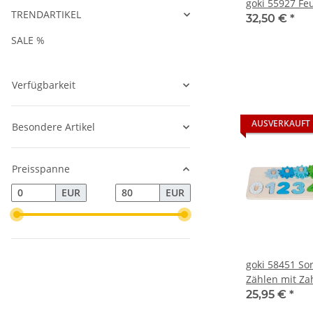
goki 55927 Fe
TRENDARTIKEL
32,50 €
*
SALE %
Verfügbarkeit
AUSVERKAUFT
Besondere Artikel
Preisspanne
EUR
EUR
goki 58451 Sor
Zählen mit Z
25,95 €
*