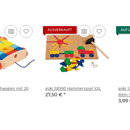
AUSVERKAUFT
AUF 
ehwagen mit 20
goki 58990 Hammerspiel XXL
goki 
klein 
27,50 €
*
3,99