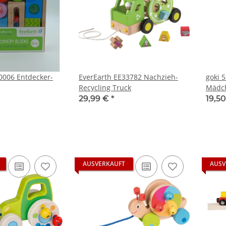
0006 Entdecker-
EverEarth EE33782 Nachzieh-
goki 
Recycling Truck
Mädc
29,99 €
*
19,5
AUSVERKAUFT
AUSV