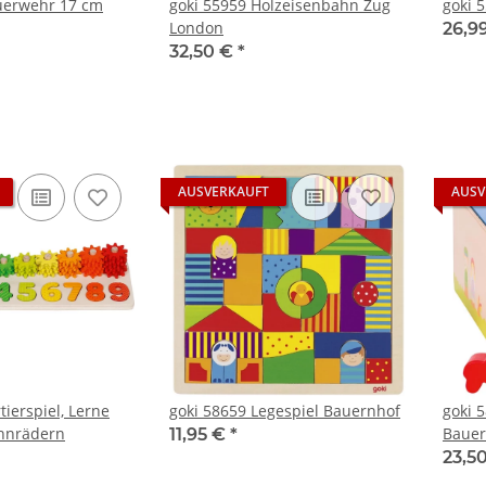
uerwehr 17 cm
goki 55959 Holzeisenbahn Zug
goki 
London
26,9
32,50 €
*
AUSVERKAUFT
AUSV
tierspiel, Lerne
goki 58659 Legespiel Bauernhof
goki 
ahnrädern
Bauer
11,95 €
*
23,5