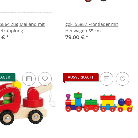
55864 Zug Mailand mit
goki 55887 Frontlader mit
etkupplung
Heuwagen 55 cm
5 €
*
79,00 €
*
LAGER
AUSVERKAUFT