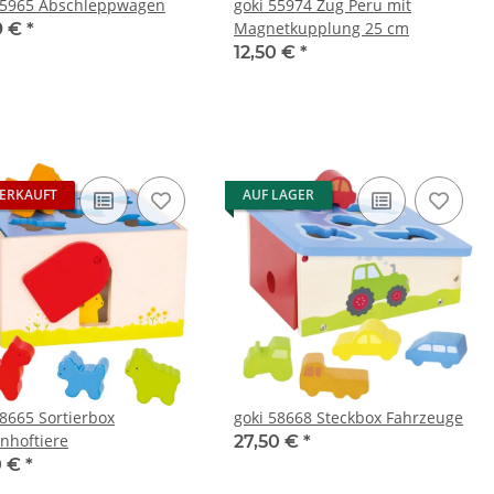
55965 Abschleppwagen
goki 55974 Zug Peru mit
Magnetkupplung 25 cm
9 €
*
12,50 €
*
ERKAUFT
AUF LAGER
58665 Sortierbox
goki 58668 Steckbox Fahrzeuge
nhoftiere
27,50 €
*
0 €
*