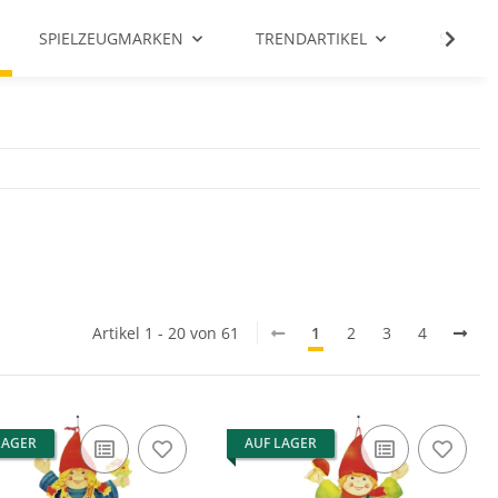
SPIELZEUGMARKEN
TRENDARTIKEL
SALE %
Artikel 1 - 20 von 61
1
2
3
4
LAGER
AUF LAGER