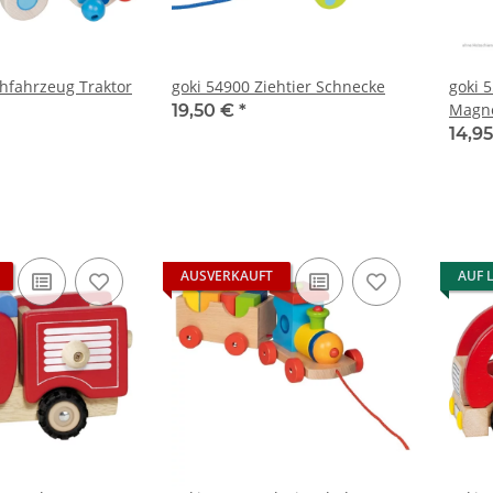
ehfahrzeug Traktor
goki 54900 Ziehtier Schnecke
goki 
Magn
19,50 €
*
14,9
AUSVERKAUFT
AUF 