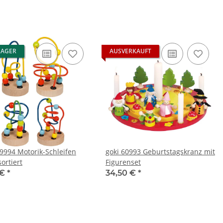
LAGER
AUSVERKAUFT
59994 Motorik-Schleifen
goki 60993 Geburtstagskranz mit
sortiert
Figurenset
 €
*
34,50 €
*