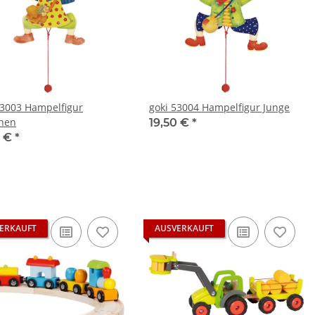
53003 Hampelfigur
goki 53004 Hampelfigur Junge
hen
19,50 €
*
0 €
*
ERKAUFT
AUSVERKAUFT