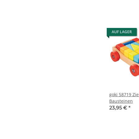
AUF LAGER
goki 58719 Zi
Bausteinen
23,95 €
*