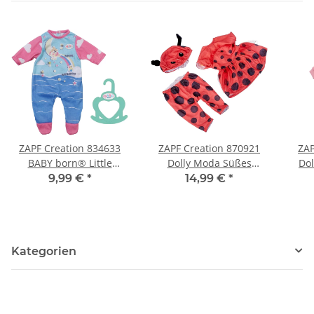
ZAPF Creation 834633
ZAPF Creation 870921
ZAP
BABY born® Little
Dolly Moda Süßes
Dol
Strampler 36 cm
Marienkäfer Outfit 39-46
K
9,99 €
*
14,99 €
*
cm
Kategorien