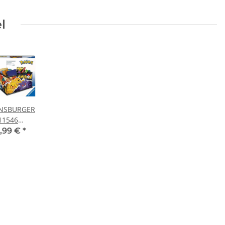
l
NSBURGER
11546
ewahrungsbox
,99 €
*
okémon