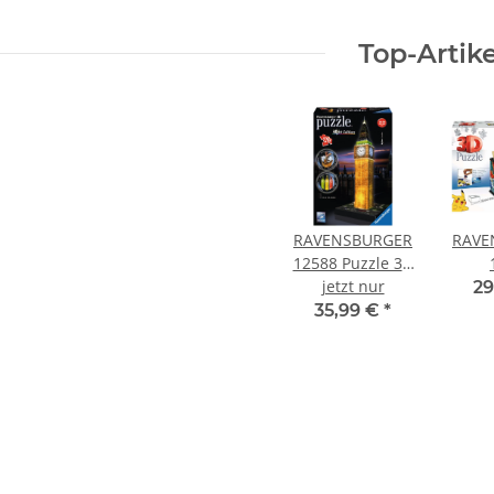
Top-Artike
RAVENSBURGER
RAVE
12588 Puzzle 3D
Big Ben Night
jetzt nur
Aufb
29
Edition 216 Teile
P
35,99 €
*