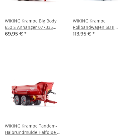
WIKING Krampe Big Body
WIKING Krampe
650 S Anhänger 077335
Rollbandwagen SB II
Landwirtschaftsmodell 1:32
30/1070 schwarz 077659
69,95 €
*
113,95 €
*
LKW-Modell 1:32
WIKING Krampe Tandem-
Halbrundmulde Halfpipe HP