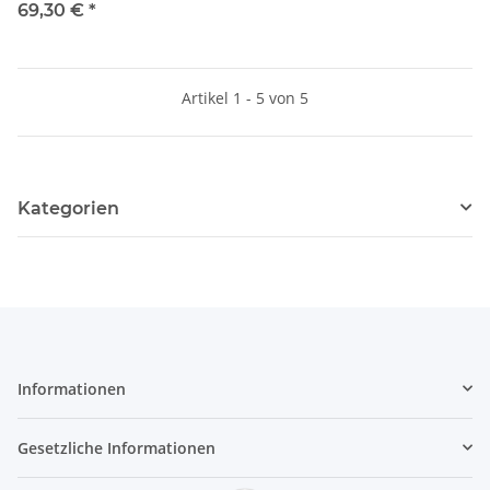
20 Anhänger 077854
69,30 €
*
Landwirtschaftsmodell 1:32
Artikel 1 - 5 von 5
Kategorien
Informationen
Gesetzliche Informationen