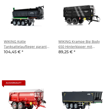
WIKING Kotte
WIKING Krampe Big Body
Tanksattelauflieger garant
650 Hinterkipper mit
TSA 30.000 schwarz 077654
Silageaufsatz schwarz -
104,45 €
*
89,25 €
*
LKW-Modell 1:32
Reifenspuren 077874
AUSVERKAUFT