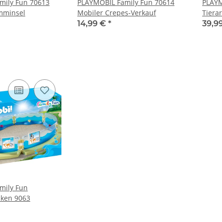
mily Fun 70613
PLAYMOBIL Family Fun 70614
PLAYM
mminsel
Mobiler Crepes-Verkauf
Tiera
14,99 €
*
39,9
mily Fun
cken 9063