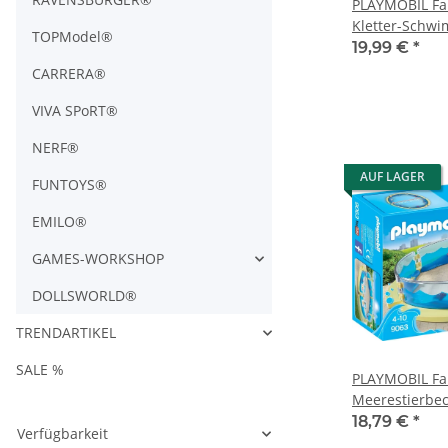
PLAYMOBIL Fa
Kletter-Schwi
TOPModel®
19,99 €
*
CARRERA®
VIVA SPoRT®
NERF®
AUF LAGER
FUNTOYS®
EMILO®
GAMES-WORKSHOP
DOLLSWORLD®
TRENDARTIKEL
SALE %
PLAYMOBIL Fa
Meerestierbe
18,79 €
*
Verfügbarkeit