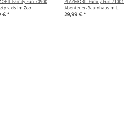
OBIL Family Fun 70900
PLAYMOBIL Family Fun 71001
rztpraxis im Zoo
Abenteuer-Baumhaus mit
Rutsche
9 €
*
29,99 €
*