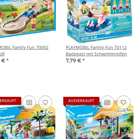
OBIL Family Fun 70092
PLAYMOBIL Family Fun 70112
olf
Badegast mit Schwimmreifen
9 €
*
7,79 €
*
ERKAUFT
AUSVERKAUFT