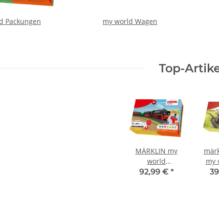
d Packungen
my world Wagen
Top-Artike
MÄRKLIN my
märk
world
my 
Startpackung
Ba
92,99 €
*
39
Farm Dampflok
Bausa
mit Güterzug
Batteriebetrieb
29344 Spur H0