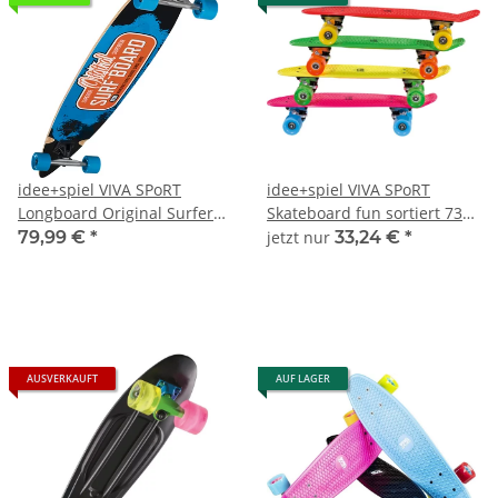
idee+spiel VIVA SPoRT
idee+spiel VIVA SPoRT
Longboard Original Surfer
Skateboard fun sortiert 732-
731-02292
00294
79,99 €
*
jetzt nur
33,24 €
*
AUSVERKAUFT
AUF LAGER