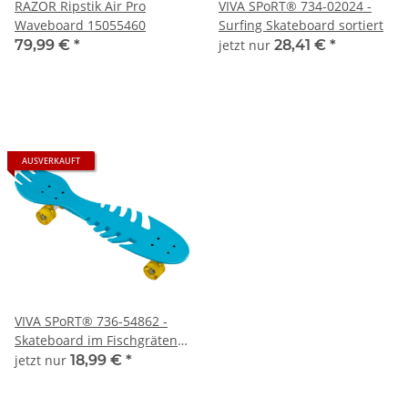
RAZOR Ripstik Air Pro
VIVA SPoRT® 734-02024 -
Waveboard 15055460
Surfing Skateboard sortiert
79,99 €
*
jetzt nur
28,41 €
*
AUSVERKAUFT
VIVA SPoRT® 736-54862 -
Skateboard im Fischgräten-
Design mit Leuchtrollen
jetzt nur
18,99 €
*