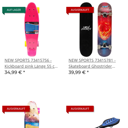
AUF LAGER
AUSVERKAUFT
NEW SPORTS 73415756 -
NEW SPORTS 73415781 -
Kickboard pink Länge 55 cm,
Skateboard Ghostrider
ABEC 7
Länge 79 cm, ABEC 7
34,99 €
*
39,99 €
*
AUSVERKAUFT
AUSVERKAUFT