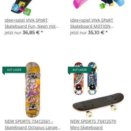
idee+spiel VIVA SPoRT
idee+spiel VIVA SPoRT
Skateboard Fun, Neon mit
Skateboard MOTION
Leuchtrollen 732-00293
farblich sortiert 771-12147
jetzt nur
36,85 €
*
jetzt nur
35,10 €
*
AUF LAGER
AUF LAGER
NEW SPORTS 73412561 -
NEW SPORTS 73412579
Skateboard Octopus Länge
Mini-Skateboard