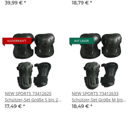
79 cm, ABEC 7
39,99 €
*
18,79 €
*
AUSVERKAUFT
AUF LAGER
NEW SPORTS 73412625
NEW SPORTS 73412633
Schützer-Set Größe S bis 25
Schützer-Set Größe M bis
kg
25-50 kg
17,49 €
*
18,49 €
*