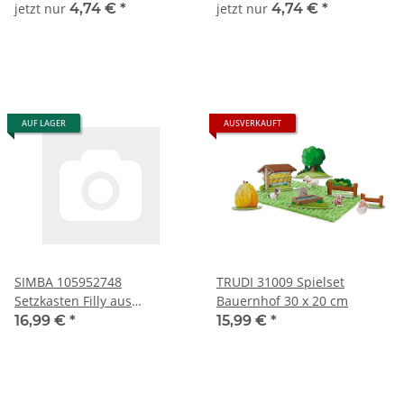
jetzt nur
4,74 €
*
jetzt nur
4,74 €
*
AUF LAGER
AUSVERKAUFT
SIMBA 105952748
TRUDI 31009 Spielset
Setzkasten Filly aus
Bauernhof 30 x 20 cm
Kunststoff
16,99 €
*
15,99 €
*