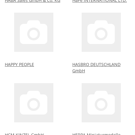
HABA Sales GmbH & Co. KG
HaPe INTERNATIONAL LTD.
HAPPY PEOPLE
HASBRO DEUTSCHLAND
GmbH
HCM KINZEL GmbH
HERPA Miniaturmodelle