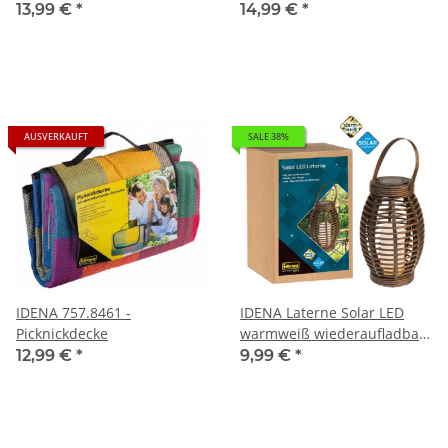
robustem Stoff mit
13,99 €
*
14,99 €
*
Reißverschluss
AUSVERKAUFT
SALE 38%
IDENA 757.8461 -
IDENA Laterne Solar LED
Picknickdecke
warmweiß wiederaufladbar
Kunststoff schwarz 26x16
12,99 €
*
9,99 €
*
cm 31243