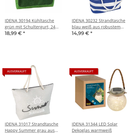
IDENA 30194 Kühltasche
IDENA 30232 Strandtasche
grün mit Schultergurt, 24
blau weiß aus robustem
Liter
Stoff mit Reißverschluss
18,99 €
*
14,99 €
*
AUSVERKAUFT
AUSVERKAUFT
IDENA 31017 Strandtasche
IDENA 31344 LED Solar
Happy Summer grau aus
Dekoglas warmweiß