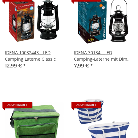
IDENA 10032443 - LED
IDENA 30134 - LED
Camping Laterne Classic
Camping-Laterne mit Dimm-
Funktion
12,99 €
*
7,99 €
*
AUSVERKAUFT
AUSVERKAUFT