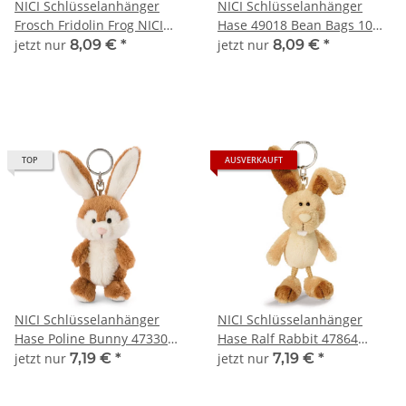
NICI Schlüsselanhänger
NICI Schlüsselanhänger
Frosch Fridolin Frog NICI
Hase 49018 Bean Bags 10
GREEN 62262
cm
jetzt nur
8,09 €
*
jetzt nur
8,09 €
*
TOP
AUSVERKAUFT
NICI Schlüsselanhänger
NICI Schlüsselanhänger
Hase Poline Bunny 47330
Hase Ralf Rabbit 47864
Bean Bags 10 cm
Bean Bags 10 cm
jetzt nur
7,19 €
*
jetzt nur
7,19 €
*