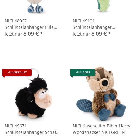
NICI 48967
NICI 49101
Schlüsselanhänger Eule
Schlüsselanhänger
Oscar Bean Bags 10 cm
Glühwürmchen Glim Jim
jetzt nur
8,09 €
*
jetzt nur
8,09 €
*
NICI GREEN Bean Bags 10
cm
AUSVERKAUFT
AUF LAGER
NICI 49671
NICI Kuscheltier Biber Harry
Schlüsselanhänger Schaf
Woodsnacker NICI GREEN