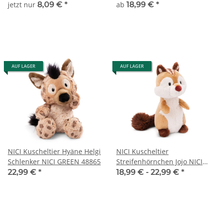
schwarz NICI GREEN Bean
jetzt nur
8,09 €
*
ab
18,99 €
*
Bags 9 cm
AUF LAGER
AUF LAGER
NICI Kuscheltier Hyäne Helgi
NICI Kuscheltier
Schlenker NICI GREEN 48865
Streifenhörnchen Jojo NICI
GREEN
22,99 €
*
18,99 € -
22,99 €
*