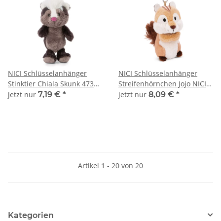
NICI Schlüsselanhänger
NICI Schlüsselanhänger
Stinktier Chiala Skunk 47332
Streifenhörnchen Jojo NICI
Bean Bags 10 cm
GREEN 49941
jetzt nur
7,19 €
*
jetzt nur
8,09 €
*
Artikel 1 - 20 von 20
Kategorien