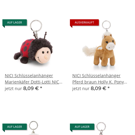
AUF LAGER
AUSVERKAUFT
NICI Schlüsselanhänger
NICI Schlüsselanhänger
Marienkäfer Dotti-Lotti NICI
Pferd braun Holly K. Pony
GREEN 61622
NICI GREEN 62230
jetzt nur
8,09 €
*
jetzt nur
8,09 €
*
AUF LAGER
AUF LAGER