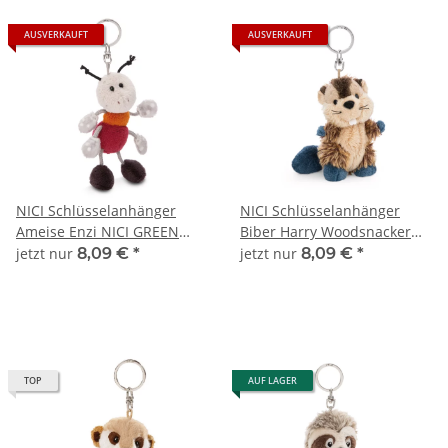
AUSVERKAUFT
AUSVERKAUFT
NICI Schlüsselanhänger
NICI Schlüsselanhänger
Ameise Enzi NICI GREEN
Biber Harry Woodsnacker
49431 Bean Bags 11 cm
NICI GREEN 62260
jetzt nur
8,09 €
*
jetzt nur
8,09 €
*
TOP
AUF LAGER