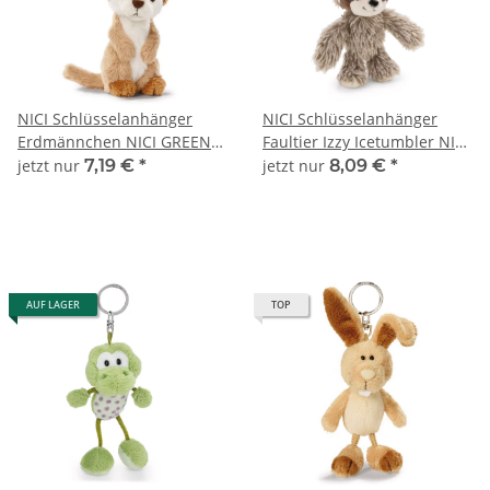
NICI Schlüsselanhänger
NICI Schlüsselanhänger
Erdmännchen NICI GREEN
Faultier Izzy Icetumbler NICI
47871 Bean Bags 10 cm
GREEN 62401
jetzt nur
7,19 €
*
jetzt nur
8,09 €
*
AUF LAGER
TOP