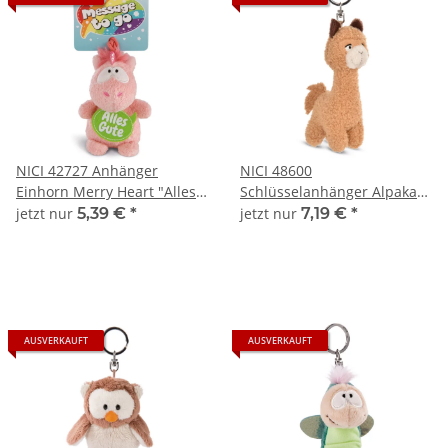
NICI 42727 Anhänger
NICI 48600
Einhorn Merry Heart "Alles
Schlüsselanhänger Alpaka
Gute" Bean Bags 8 cm
Al Paka Green Bean Bags 10
jetzt nur
5,39 €
*
jetzt nur
7,19 €
*
cm
AUSVERKAUFT
AUSVERKAUFT