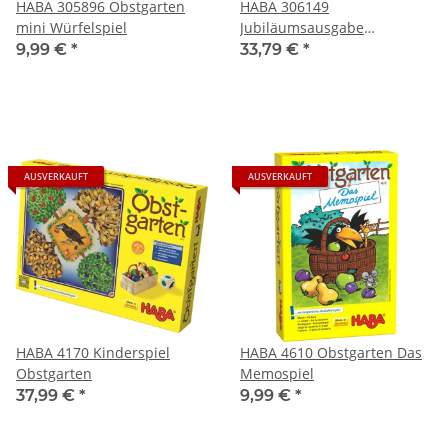
HABA 305896 Obstgarten
HABA 306149
mini Würfelspiel
Jubiläumsausgabe
Obstgarten
9,99 €
*
33,79 €
*
AUSVERKAUFT
AUSVERKAUFT
HABA 4170 Kinderspiel
HABA 4610 Obstgarten Das
Obstgarten
Memospiel
37,99 €
*
9,99 €
*