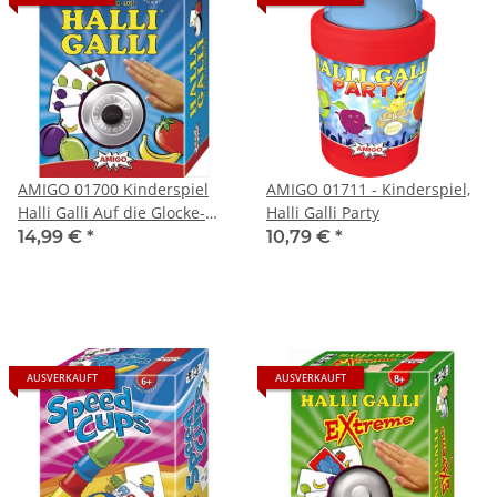
AMIGO 01700 Kinderspiel
AMIGO 01711 - Kinderspiel,
Halli Galli Auf die Glocke-
Halli Galli Party
fertig-los
14,99 €
*
10,79 €
*
AUSVERKAUFT
AUSVERKAUFT