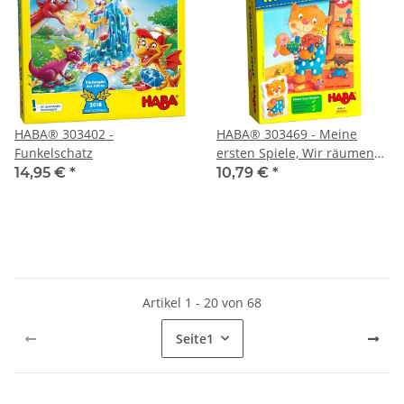
HABA® 303402 -
HABA® 303469 - Meine
Funkelschatz
ersten Spiele, Wir räumen
auf
14,95 €
*
10,79 €
*
Artikel 1 - 20 von 68
Seite
1