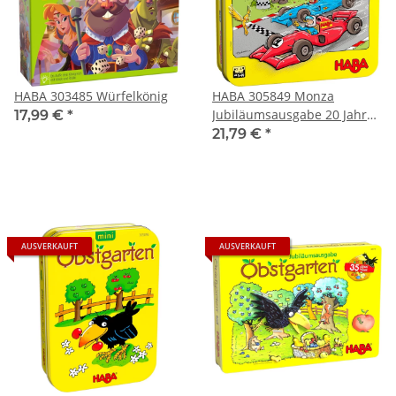
HABA 303485 Würfelkönig
HABA 305849 Monza
Jubiläumsausgabe 20 Jahre
17,99 €
*
in der Dose
21,79 €
*
AUSVERKAUFT
AUSVERKAUFT