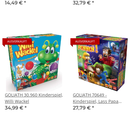
Schwarte
14,49 €
*
32,79 €
*
AUSVERKAUFT
AUSVERKAUFT
GOLIATH 30.960 Kinderspiel,
GOLIATH 70649 -
Willi Wackel
Kinderspiel, Lass Papa
pennen!
34,99 €
*
27,79 €
*