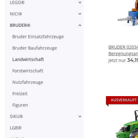
LEGO®
NICI®
BRUDER®
Bruder Einsatzfahrzeuge
BRUDER 0203
Bruder Baufahrzeuge
Beregnungsanh
Landwirtschaft
bworld 1:16
jetzt nur
34,1
Forstwirtschaft
Nutzfahrzeuge
Freizeit
AUSVERKAUFT
Figuren
SIKU®
LGB®