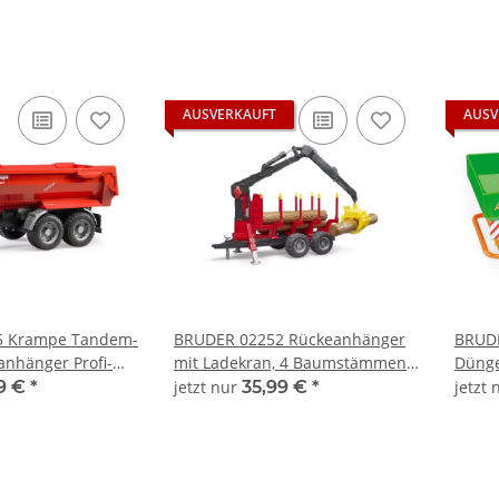
AUSVERKAUFT
AUSV
5 Krampe Tandem-
BRUDER 02252 Rückeanhänger
BRUD
anhänger Profi-
mit Ladekran, 4 Baumstämmen
Dünge
1:16
und Holzgreifer Profi-Serie
bworl
29 €
*
jetzt nur
35,99 €
*
jetzt
bworld 1:16