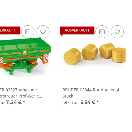
ERKAUFT
AUSVERKAUFT
ER 02327 Amazone
BRUDER 02344 Rundballen 4
rstreuer Profi-Serie
Stück
d 1:16
 nur
11,24 €
*
jetzt nur
8,54 €
*