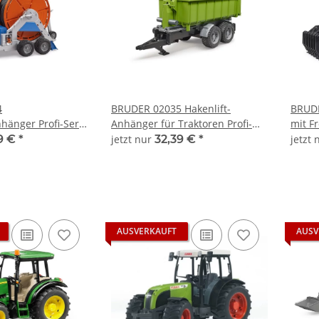
4
BRUDER 02035 Hakenlift-
BRUDE
änger Profi-Serie
Anhänger für Traktoren Profi-
mit Fr
Serie bworld 1:16
1:16
9 €
*
jetzt nur
32,39 €
*
jetzt
AUSVERKAUFT
AUSV