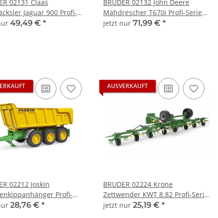
R 02131 Claas
BRUDER 02132 John Deere
cksler Jaguar 900 Profi-
Mähdrescher T670i Profi-Serie
 bworld 1:16
bworld 1:16
 nur
49,49 €
*
jetzt nur
71,99 €
*
ERKAUFT
AUSVERKAUFT
R 02212 Joskin
BRUDER 02224 Krone
nkippanhänger Profi-
Zettwender KWT 8.82 Profi-Serie
 bworld 1:16
bworld 1:16
 nur
28,76 €
*
jetzt nur
25,19 €
*