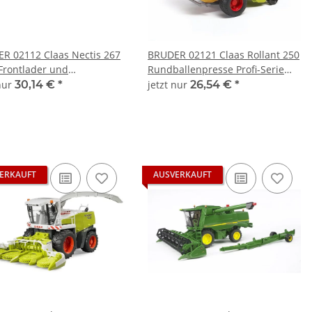
R 02112 Claas Nectis 267
BRUDER 02121 Claas Rollant 250
 Frontlader und
Rundballenpresse Profi-Serie
andanhänger Profi-Serie
bworld 1:16
 nur
30,14 €
*
jetzt nur
26,54 €
*
d 1:16
ERKAUFT
AUSVERKAUFT