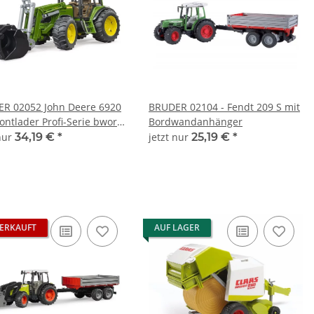
R 02052 John Deere 6920
BRUDER 02104 - Fendt 209 S mit
ontlader Profi-Serie bworld
Bordwandanhänger
 nur
34,19 €
*
jetzt nur
25,19 €
*
ERKAUFT
AUF LAGER