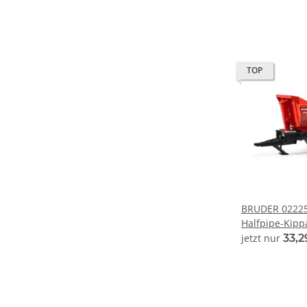
TOP
BRUDER 0222
Halfpipe-Kipp
Serie bworld 
jetzt nur
33,