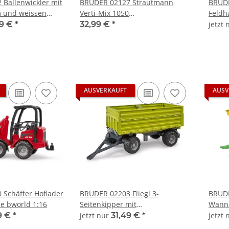
Ballenwickler mit
BRUDER 02127 Strautmann
BRUDE
 und weissen
Verti-Mix 1050
Feldhä
ofi-Serie bworld
Futtermischwagen Profi-Serie
Serie
49 €
*
32,99 €
*
jetzt
bworld 1:16
AUSVERKAUFT
AUSV
Schäffer Hoflader
BRUDER 02203 Fliegl 3-
BRUDE
ie bworld 1:16
Seitenkipper mit
Wanne
Aufsteckbordwand Profi-Serie
Serie
9 €
*
jetzt nur
31,49 €
*
jetzt
bworld 1:16