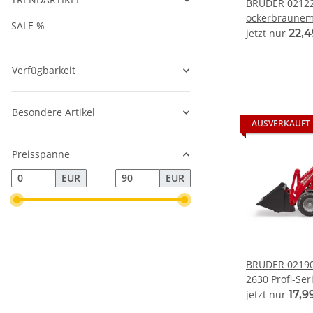
BRUDER 02122 
ockerbraunem
SALE %
Rundballen Pr
jetzt nur
22,
1:16
Verfügbarkeit
Besondere Artikel
AUSVERKAUFT
Preisspanne
EUR
EUR
BRUDER 02190 
2630 Profi-Ser
jetzt nur
17,9