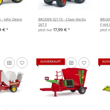
 - John Deere
BRUDER 02110 - Claas Nectis
BRUDE
267 F
F mit
Bordw
9 €
*
jetzt nur
17,99 €
*
jetzt
bworl
AUSVERKAUFT
AUSV