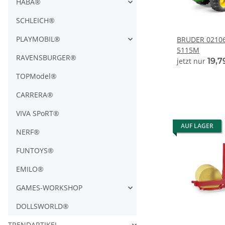
HABA®
SCHLEICH®
PLAYMOBIL®
BRUDER 02106
5115M
RAVENSBURGER®
jetzt nur
19,7
TOPModel®
CARRERA®
VIVA SPoRT®
AUF LAGER
NERF®
FUNTOYS®
EMILO®
GAMES-WORKSHOP
DOLLSWORLD®
TRENDARTIKEL