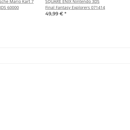
che Mario Kart 7
SQUARE ENIX Nintendo 3DS
3DS 60000
Final Fantasy Explorers 071414
49,99 €
*