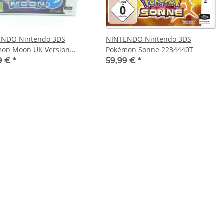
ENDO Nintendo 3DS
NINTENDO Nintendo 3DS
on Moon UK Version
Pokémon Sonne 2234440T
46T
9 €
*
59,99 €
*