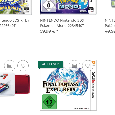
tendo 3DS Kirby
NINTENDO Nintendo 3DS
NINT
 2226640T
Pokémon Mond 2234540T
Pokém
22345
59,99 €
*
49,9
AUF LAGER