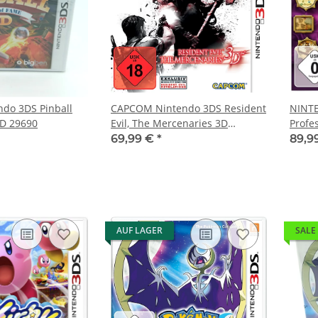
do 3DS Pinball
CAPCOM Nintendo 3DS Resident
NINT
3D 29690
Evil, The Mercenaries 3D
Profe
2220940T
der 
69,99 €
*
89,9
AUF LAGER
SALE