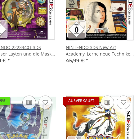
ENDO 2223340T 3DS
NINTENDO 3DS New Art
ssor Layton und die Maske
Academy, Lerne neue Techniken
Wunder
und teile Deine Werke 2222640T
9 €
*
45,99 €
*
 9%
AUSVERKAUFT