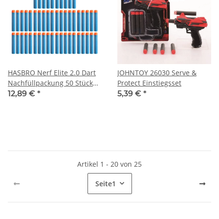
HASBRO Nerf Elite 2.0 Dart
JOHNTOY 26030 Serve &
Nachfüllpackung 50 Stück
Protect Einstiegsset
E9484EU4
12,89 €
*
5,39 €
*
Artikel 1 - 20 von 25
Seite
1