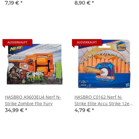
7,19 €
*
8,90 €
*
AUSVERKAUFT
AUSVERKAUFT
HASBRO A9603EU4 Nerf N-
HASBRO C0162 Nerf N-
Strike Zombie Flip Fury
Strike Elite Accu Strike 12er
Dart Nachfüllpack
34,99 €
*
4,79 €
*