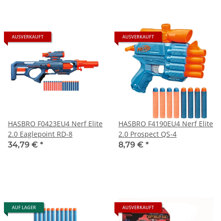
AUSVERKAUFT
AUSVERKAUFT
HASBRO F0423EU4 Nerf Elite
HASBRO F4190EU4 Nerf Elite
2.0 Eaglepoint RD-8
2.0 Prospect QS-4
34,79 €
*
8,79 €
*
AUF LAGER
AUSVERKAUFT