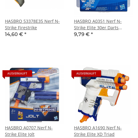
HASBRO 53378E35 Nerf N-
HASBRO A0351 Nerf N-
Strike Firestrike
Strike Elite 30er Darts
Nachfüllpack
14,60 €
*
9,79 €
*
AUSVERKAUFT
AUSVERKAUFT
HASBRO A0707 Nerf N-
HASBRO A1690 Nerf N-
Strike Elite Jolt
Strike Elite XD Triad