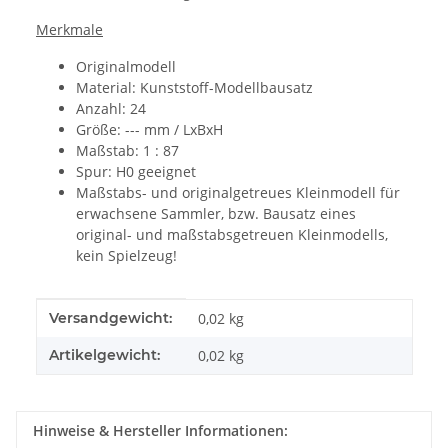
Merkmale
Originalmodell
Material: Kunststoff-Modellbausatz
Anzahl: 24
Größe: ---
mm / LxBxH
Maßstab: 1 : 87
Spur: H0 geeignet
Maßstabs- und originalgetreues Kleinmodell für
erwachsene Sammler, bzw. Bausatz eines
original- und maßstabsgetreuen Kleinmodells,
kein Spielzeug!
Produkteigenschaft
Wert
Versandgewicht:
0,02 kg
Artikelgewicht:
0,02
kg
Hinweise & Hersteller Informationen: