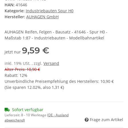
HAN:
41646
Kategorie:
Industriebauten Spur H0
Hersteller:
AUHAGEN GmbH
AUHAGEN Reifen, Felgen - Bausatz - 41646 - Spur H0 -
Maßstab 1:87 - Industriebauten - Modellbahnartikel
9,59 €
jetzt nur
inkl. 19% USt. , zzgl.
Versand
Alter Preis: 10,90 €
Rabatt:
12%
Unverbindliche Preisempfehlung des Herstellers
:
10,90 €
(Sie sparen
12.02%
, also
1,31 €
)
Sofort verfügbar
Lieferzeit:
8 - 10 Werktage
(DE - Ausland
Frage zum Artikel
abweichend)