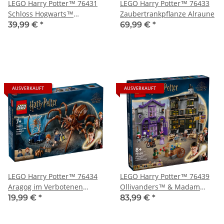
LEGO Harry Potter™ 76431
LEGO Harry Potter™ 76433
Schloss Hogwarts™
Zaubertrankpflanze Alraune
Zaubertrank-Unterricht
39,99 €
*
69,99 €
*
AUSVERKAUFT
AUSVERKAUFT
LEGO Harry Potter™ 76434
LEGO Harry Potter™ 76439
Aragog im Verbotenen
Ollivanders™ & Madam
Wald™
Malkins Anzüge
19,99 €
*
83,99 €
*