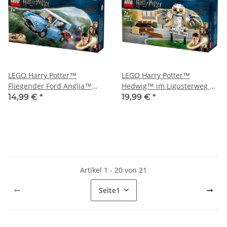
LEGO Harry Potter™
LEGO Harry Potter™
Fliegender Ford Anglia™
Hedwig™ im Ligusterweg 4
76424
76425
14,99 €
*
19,99 €
*
Artikel 1 - 20 von 21
Seite
1