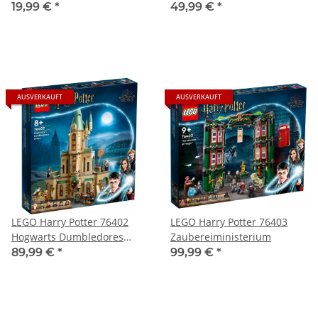
Thestralen
19,99 €
*
49,99 €
*
AUSVERKAUFT
AUSVERKAUFT
LEGO Harry Potter 76402
LEGO Harry Potter 76403
Hogwarts Dumbledores
Zaubereiministerium
Büro
89,99 €
*
99,99 €
*