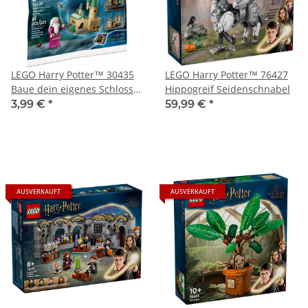
LEGO Harry Potter™ 30435
LEGO Harry Potter™ 76427
Baue dein eigenes Schloss
Hippogreif Seidenschnabel
Hogwarts Polybag
3,99 €
*
59,99 €
*
AUSVERKAUFT
AUSVERKAUFT