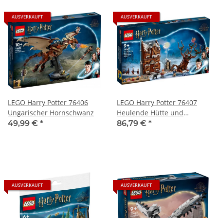
AUSVERKAUFT
AUSVERKAUFT
LEGO Harry Potter 76406
LEGO Harry Potter 76407
Ungarischer Hornschwanz
Heulende Hütte und
Peitschende Weide
49,99 €
*
86,79 €
*
AUSVERKAUFT
AUSVERKAUFT