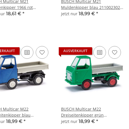
 Multicar M21
BUSCH Multicar M21
nkipper 1966 rot
Muldenkipper blau 211002302
2304 Automodell 1:120
Automodell 1:120
 nur
18,61 €
*
jetzt nur
18,99 €
*
ERKAUFT
AUSVERKAUFT
 Multicar M22
BUSCH Multicar M22
eitenkipper blau
Dreiseitenkipper grün
5502 Automodell 1:120
211005501 Automodell 1:120
 nur
18,99 €
*
jetzt nur
18,99 €
*