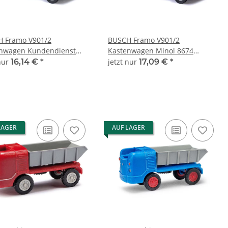
 Framo V901/2
BUSCH Framo V901/2
nwagen Kundendienst
Kastenwagen Minol 8674
Automodell 1:120
Automodell 1:120
 nur
16,14 €
*
jetzt nur
17,09 €
*
LAGER
AUF LAGER