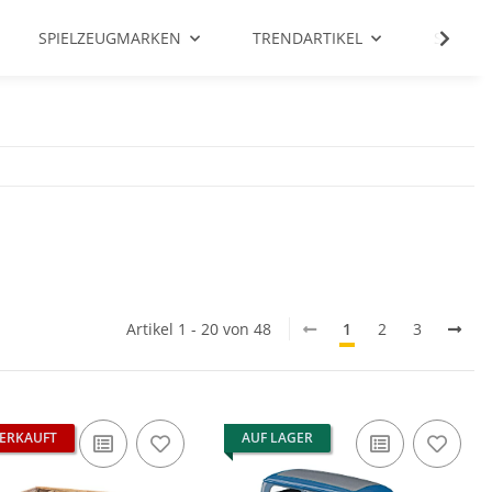
SPIELZEUGMARKEN
TRENDARTIKEL
SALE %
Artikel 1 - 20 von 48
1
2
3
ERKAUFT
AUF LAGER