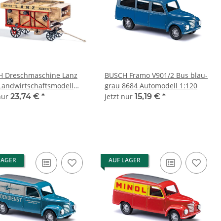
 Dreschmaschine Lanz
BUSCH Framo V901/2 Bus blau-
Landwirtschaftsmodell
grau 8684 Automodell 1:120
 nur
23,74 €
*
jetzt nur
15,19 €
*
LAGER
AUF LAGER