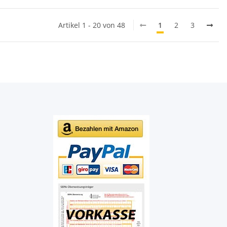
Artikel 1 - 20 von 48
1
2
3