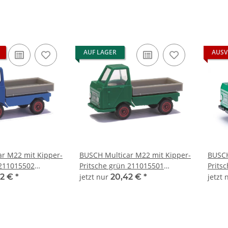
AUF LAGER
AUSV
r M22 mit Kipper-
BUSCH Multicar M22 mit Kipper-
BUSCH
 211015502
Pritsche grün 211015501
Prits
120
Automodell 1:120
21101
42 €
*
jetzt nur
20,42 €
*
jetzt