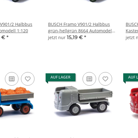
V901/2 Halbbus
BUSCH Framo V901/2 Halbbus
BUSCH
omodell 1:120
grün-hellgrün 8664 Automodell
Kaste
1:120
8673 
9 €
*
jetzt nur
15,19 €
*
jetzt
AUF LAGER
AUF 