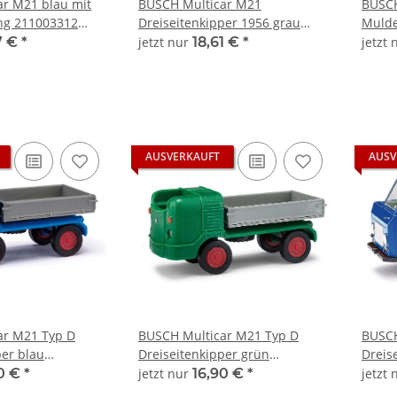
r M21 blau mit
BUSCH Multicar M21
BUSCH
ng 211003312
Dreiseitenkipper 1956 grau
Mulde
120
211003303 Automodell 1:120
21100
7 €
*
jetzt nur
18,61 €
*
jetzt
AUSVERKAUFT
AUSV
ar M21 Typ D
BUSCH Multicar M21 Typ D
BUSCH
per blau
Dreiseitenkipper grün
Dreis
tomodell 1:120
211003301 Automodell 1:120
21100
90 €
*
jetzt nur
16,90 €
*
jetzt