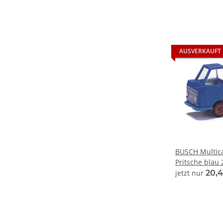
AUSVERKAUFT
BUSCH Multica
Pritsche blau
Automodell 1:
jetzt nur
20,