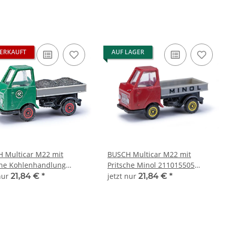
ERKAUFT
AUF LAGER
 Multicar M22 mit
BUSCH Multicar M22 mit
che Kohlenhandlung
Pritsche Minol 211015505
5506 Automodell 1:120
Automodell 1:120
 nur
21,84 €
*
jetzt nur
21,84 €
*