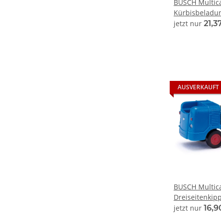
BUSCH Multica
Kürbisbeladu
Automodell 1:
jetzt nur
21,3
AUSVERKAUFT
BUSCH Multic
Dreiseitenkip
211003302 Au
jetzt nur
16,