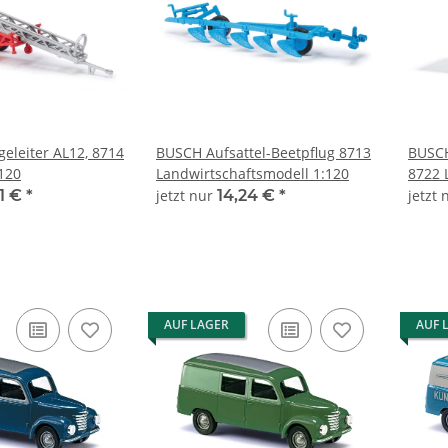
leiter AL12, 8714
BUSCH Aufsattel-Beetpflug 8713
BUSCH
120
Landwirtschaftsmodell 1:120
8722 
1:120
1 €
*
jetzt nur
14,24 €
*
jetzt
AUF LAGER
AUF 